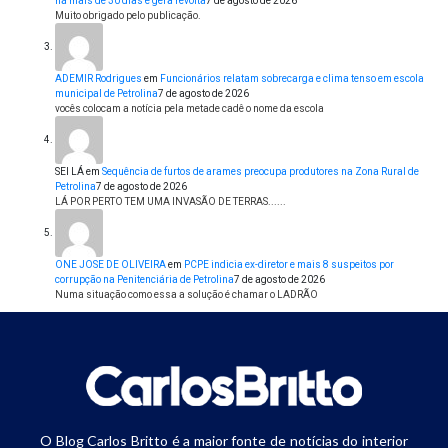
há mais de 30 dias e gera revolta
7 de agosto de 2026
Muito obrigado pelo publicação.
ADEMIR Rodrigues
em
Funcionários relatam sobrecarga e clima tenso em escola
municipal de Petrolina
7 de agosto de 2026
vocês colocam a notícia pela metade cadê o nome da escola
SEI LÁ
em
Sequência de furtos de arames preocupa produtores na Zona Rural de
Petrolina
7 de agosto de 2026
LÁ POR PERTO TEM UMA INVASÃO DE TERRAS......
ONE JOSE DE OLIVEIRA
em
PCPE indicia ex-diretor e mais 8 suspeitos por
corrupção na Penitenciária de Petrolina
7 de agosto de 2026
Numa situação como essa a solução é chamar o LADRÃO
O Blog Carlos Britto é a maior fonte de notícias do interior