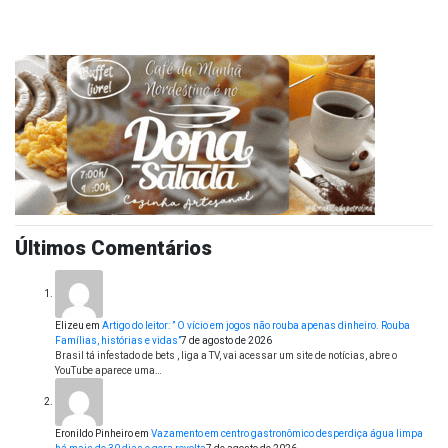
Últimos Comentários
Elizeu
em
Artigo do leitor: ” O vício em jogos não rouba apenas dinheiro. Rouba
Famílias, histórias e vidas”
7 de agosto de 2026
Brasil tá infestado de bets , liga a TV, vai acessar um site de notícias, abre o
YouTube aparece uma…
Eronildo Pinheiro
em
Vazamento em centro gastronômico desperdiça água limpa