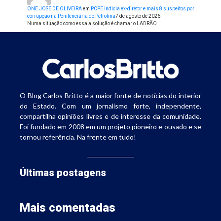
ONE JOSE DE OLIVEIRA
em
PCPE indicia ex-diretor e mais 8 suspeitos por
corrupção na Penitenciária de Petrolina
7 de agosto de 2026
Numa situação como essa a solução é chamar o LADRÃO
O Blog Carlos Britto é a maior fonte de notícias do interior
do Estado. Com um jornalismo forte, independente,
compartilha opiniões livres e de interesse da comunidade.
Foi fundado em 2008 em um projeto pioneiro e ousado e se
tornou referência. Na frente em tudo!
Últimas postagens
Mais comentadas