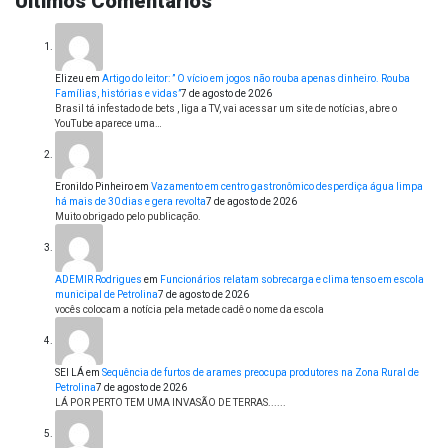
Últimos Comentários
Elizeu
em
Artigo do leitor: ” O vício em jogos não rouba apenas dinheiro. Rouba
Famílias, histórias e vidas”
7 de agosto de 2026
Brasil tá infestado de bets , liga a TV, vai acessar um site de notícias, abre o
YouTube aparece uma…
Eronildo Pinheiro
em
Vazamento em centro gastronômico desperdiça água limpa
há mais de 30 dias e gera revolta
7 de agosto de 2026
Muito obrigado pelo publicação.
ADEMIR Rodrigues
em
Funcionários relatam sobrecarga e clima tenso em escola
municipal de Petrolina
7 de agosto de 2026
vocês colocam a notícia pela metade cadê o nome da escola
SEI LÁ
em
Sequência de furtos de arames preocupa produtores na Zona Rural de
Petrolina
7 de agosto de 2026
LÁ POR PERTO TEM UMA INVASÃO DE TERRAS......