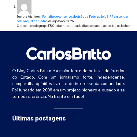
Sempre Atento
em
Por falta de consenso, decisão da Federação UB-PP em coligar
com Raquel é adiada
5 de agosto de 2026
O desespero do grupo FBC estar na cara, cada dia que passa as portas se fecham.
O Blog Carlos Britto é a maior fonte de notícias do interior
do Estado. Com um jornalismo forte, independente,
compartilha opiniões livres e de interesse da comunidade.
Foi fundado em 2008 em um projeto pioneiro e ousado e se
tornou referência. Na frente em tudo!
Últimas postagens