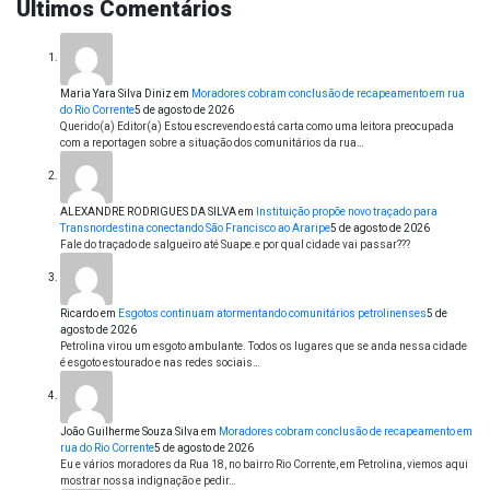
Últimos Comentários
Maria Yara Silva Diniz
em
Moradores cobram conclusão de recapeamento em rua
do Rio Corrente
5 de agosto de 2026
Querido(a) Editor(a) Estou escrevendo está carta como uma leitora preocupada
com a reportagen sobre a situação dos comunitários da rua…
ALEXANDRE RODRIGUES DA SILVA
em
Instituição propõe novo traçado para
Transnordestina conectando São Francisco ao Araripe
5 de agosto de 2026
Fale do traçado de salgueiro até Suape.e por qual cidade vai passar???
Ricardo
em
Esgotos continuam atormentando comunitários petrolinenses
5 de
agosto de 2026
Petrolina virou um esgoto ambulante. Todos os lugares que se anda nessa cidade
é esgoto estourado e nas redes sociais…
João Guilherme Souza Silva
em
Moradores cobram conclusão de recapeamento em
rua do Rio Corrente
5 de agosto de 2026
Eu e vários moradores da Rua 18, no bairro Rio Corrente, em Petrolina, viemos aqui
mostrar nossa indignação e pedir…