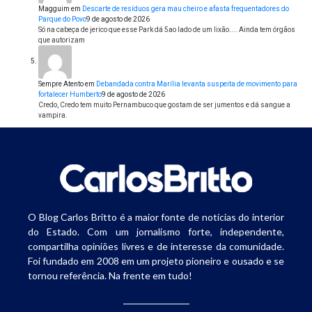
Magguim
em
Descarte de resíduos gera mau cheiro e afasta frequentadores do
Parque do Povo
9 de agosto de 2026
Só na cabeça de jerico que esse Park dá 5ao lado de um lixão.... Ainda tem órgãos
que autorizam
Sempre Atento
em
Debandada contra Marília levanta suspeita de movimento para
fortalecer Humberto
9 de agosto de 2026
Credo, Credo tem muito Pernambuco que gostam de ser jumentos e dá sangue a
vampira.
O Blog Carlos Britto é a maior fonte de notícias do interior
do Estado. Com um jornalismo forte, independente,
compartilha opiniões livres e de interesse da comunidade.
Foi fundado em 2008 em um projeto pioneiro e ousado e se
tornou referência. Na frente em tudo!