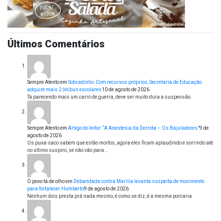
Últimos Comentários
Sempre Atento
em
Sobradinho: Com recursos próprios, Secretaria de Educação
adquire mais 2 ônibus escolares
10 de agosto de 2026
Tá parecendo mais um carro de guerra, deve ser muito dura a suspensão.
Sempre Atento
em
Artigo do leitor: “A Anestesia da Derrota – Os Bajuladores”
9 de
agosto de 2026
Os puxa-saco sabem que estão mortos, agora eles ficam aplaudindo e sorrindo até
no último suspiro, se não vão para…
O povo tá de olho
em
Debandada contra Marília levanta suspeita de movimento
para fortalecer Humberto
9 de agosto de 2026
Nenhum dois presta prá nada mesmo, é como se diz, é a mesma porcaria