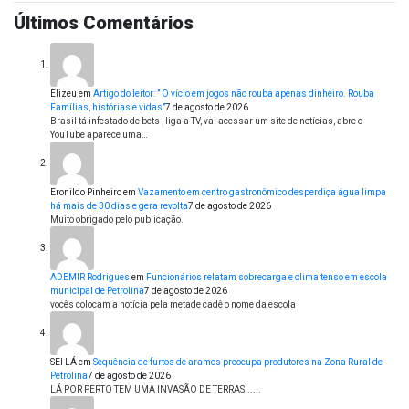
Últimos Comentários
Elizeu
em
Artigo do leitor: ” O vício em jogos não rouba apenas dinheiro. Rouba
Famílias, histórias e vidas”
7 de agosto de 2026
Brasil tá infestado de bets , liga a TV, vai acessar um site de notícias, abre o
YouTube aparece uma…
Eronildo Pinheiro
em
Vazamento em centro gastronômico desperdiça água limpa
há mais de 30 dias e gera revolta
7 de agosto de 2026
Muito obrigado pelo publicação.
ADEMIR Rodrigues
em
Funcionários relatam sobrecarga e clima tenso em escola
municipal de Petrolina
7 de agosto de 2026
vocês colocam a notícia pela metade cadê o nome da escola
SEI LÁ
em
Sequência de furtos de arames preocupa produtores na Zona Rural de
Petrolina
7 de agosto de 2026
LÁ POR PERTO TEM UMA INVASÃO DE TERRAS......