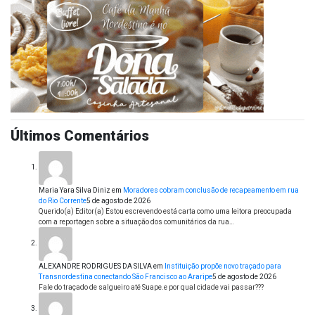
Últimos Comentários
Maria Yara Silva Diniz
em
Moradores cobram conclusão de recapeamento em rua
do Rio Corrente
5 de agosto de 2026
Querido(a) Editor(a) Estou escrevendo está carta como uma leitora preocupada
com a reportagen sobre a situação dos comunitários da rua…
ALEXANDRE RODRIGUES DA SILVA
em
Instituição propõe novo traçado para
Transnordestina conectando São Francisco ao Araripe
5 de agosto de 2026
Fale do traçado de salgueiro até Suape.e por qual cidade vai passar???