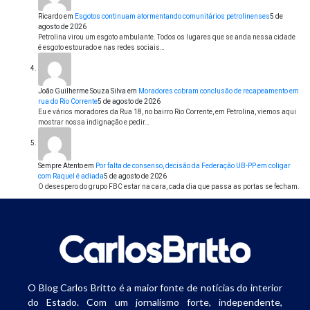
Ricardo
em
Esgotos continuam atormentando comunitários petrolinenses
5 de
agosto de 2026
Petrolina virou um esgoto ambulante. Todos os lugares que se anda nessa cidade
é esgoto estourado e nas redes sociais…
João Guilherme Souza Silva
em
Moradores cobram conclusão de recapeamento em
rua do Rio Corrente
5 de agosto de 2026
Eu e vários moradores da Rua 18, no bairro Rio Corrente, em Petrolina, viemos aqui
mostrar nossa indignação e pedir…
Sempre Atento
em
Por falta de consenso, decisão da Federação UB-PP em coligar
com Raquel é adiada
5 de agosto de 2026
O desespero do grupo FBC estar na cara, cada dia que passa as portas se fecham.
O Blog Carlos Britto é a maior fonte de notícias do interior
do Estado. Com um jornalismo forte, independente,