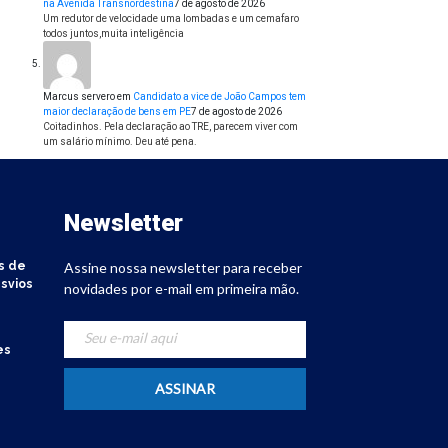
na Avenida Transnordestina
7 de agosto de 2026
Um redutor de velocidade uma lombadas e um cemafaro
todos juntos,muita inteligência
Marcus servero
em
Candidato a vice de João Campos tem
maior declaração de bens em PE
7 de agosto de 2026
Coitadinhos. Pela declaração ao TRE, parecem viver com
um salário mínimo. Deu até pena.
Newsletter
s de
Assine nossa newsletter para receber
svios
novidades por e-mail em primeira mão.
es