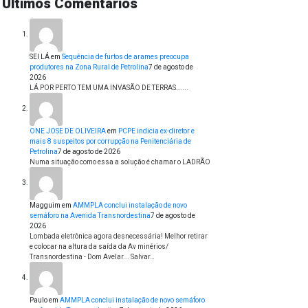
Últimos Comentários
SEI LÁ
em
Sequência de furtos de arames preocupa
produtores na Zona Rural de Petrolina
7 de agosto de
2026
LÁ POR PERTO TEM UMA INVASÃO DE TERRAS......
ONE JOSE DE OLIVEIRA
em
PCPE indicia ex-diretor e
mais 8 suspeitos por corrupção na Penitenciária de
Petrolina
7 de agosto de 2026
Numa situação como essa a solução é chamar o LADRÃO
Magguim
em
AMMPLA conclui instalação de novo
semáforo na Avenida Transnordestina
7 de agosto de
2026
Lombada eletrônica agora desnecessária! Melhor retirar
e colocar na altura da saída da Av minérios/
Transnordestina - Dom Avelar... Salvar…
Paulo
em
AMMPLA conclui instalação de novo semáforo