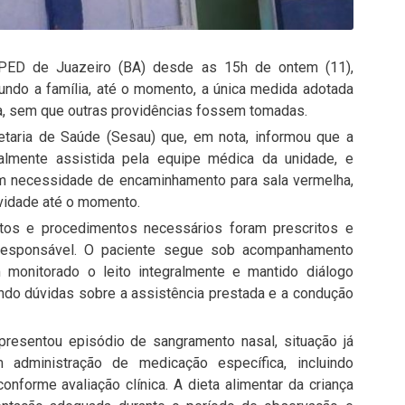
ED de Juazeiro (BA) desde as 15h de ontem (11),
undo a família, até o momento, a única medida adotada
ça, sem que outras providências fossem tomadas.
taria de Saúde (Sesau) que, em nota, informou que a
ralmente assistida pela equipe médica da unidade, e
em necessidade de encaminhamento para sala vermelha,
avidade até o momento.
os e procedimentos necessários foram prescritos e
 responsável. O paciente segue sob acompanhamento
m monitorado o leito integralmente e mantido diálogo
ndo dúvidas sobre a assistência prestada e a condução
presentou episódio de sangramento nasal, situação já
 administração de medicação específica, incluindo
forme avaliação clínica. A dieta alimentar da criança