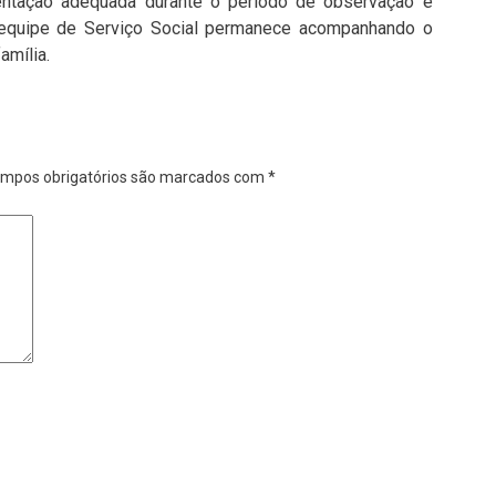
imentação adequada durante o período de observação e
 equipe de Serviço Social permanece acompanhando o
amília.
mpos obrigatórios são marcados com
*