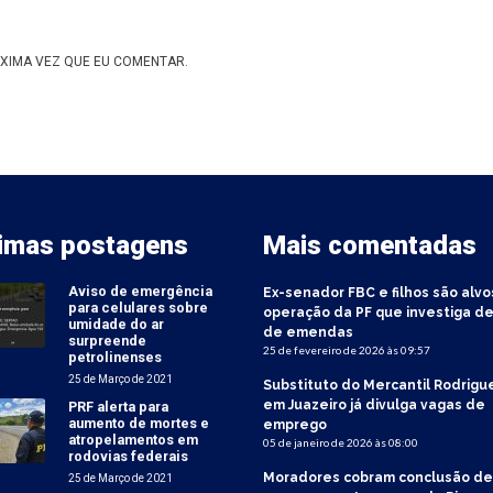
XIMA VEZ QUE EU COMENTAR.
timas postagens
Mais comentadas
Aviso de emergência
Ex-senador FBC e filhos são alvo
para celulares sobre
operação da PF que investiga de
umidade do ar
de emendas
surpreende
25 de fevereiro de 2026 às 09:57
petrolinenses
25 de Março de 2021
Substituto do Mercantil Rodrigu
em Juazeiro já divulga vagas de
PRF alerta para
aumento de mortes e
emprego
atropelamentos em
05 de janeiro de 2026 às 08:00
rodovias federais
Moradores cobram conclusão de
25 de Março de 2021