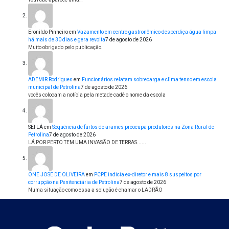
Eronildo Pinheiro
em
Vazamento em centro gastronômico desperdiça água limpa
há mais de 30 dias e gera revolta
7 de agosto de 2026
Muito obrigado pelo publicação.
ADEMIR Rodrigues
em
Funcionários relatam sobrecarga e clima tenso em escola
municipal de Petrolina
7 de agosto de 2026
vocês colocam a notícia pela metade cadê o nome da escola
SEI LÁ
em
Sequência de furtos de arames preocupa produtores na Zona Rural de
Petrolina
7 de agosto de 2026
LÁ POR PERTO TEM UMA INVASÃO DE TERRAS......
ONE JOSE DE OLIVEIRA
em
PCPE indicia ex-diretor e mais 8 suspeitos por
corrupção na Penitenciária de Petrolina
7 de agosto de 2026
Numa situação como essa a solução é chamar o LADRÃO