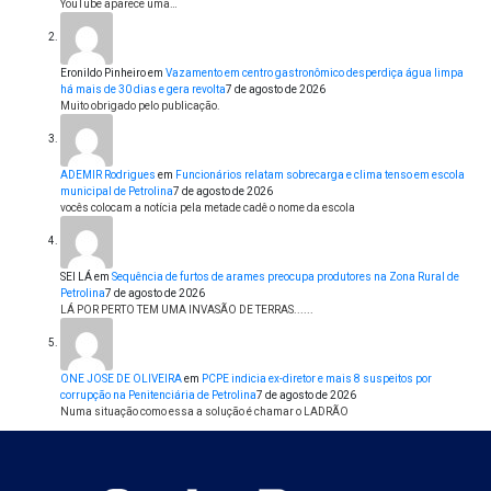
YouTube aparece uma…
Eronildo Pinheiro
em
Vazamento em centro gastronômico desperdiça água limpa
há mais de 30 dias e gera revolta
7 de agosto de 2026
Muito obrigado pelo publicação.
ADEMIR Rodrigues
em
Funcionários relatam sobrecarga e clima tenso em escola
municipal de Petrolina
7 de agosto de 2026
vocês colocam a notícia pela metade cadê o nome da escola
SEI LÁ
em
Sequência de furtos de arames preocupa produtores na Zona Rural de
Petrolina
7 de agosto de 2026
LÁ POR PERTO TEM UMA INVASÃO DE TERRAS......
ONE JOSE DE OLIVEIRA
em
PCPE indicia ex-diretor e mais 8 suspeitos por
corrupção na Penitenciária de Petrolina
7 de agosto de 2026
Numa situação como essa a solução é chamar o LADRÃO