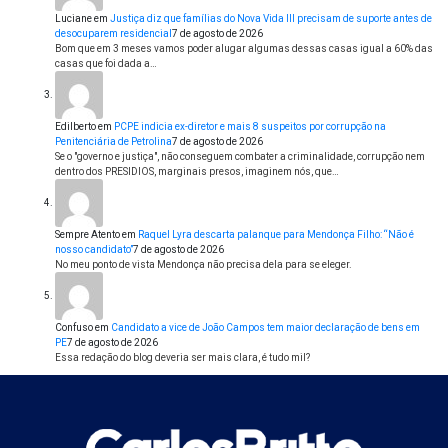
Luciane
em
Justiça diz que famílias do Nova Vida III precisam de suporte antes de
desocuparem residencial
7 de agosto de 2026
Bom que em 3 meses vamos poder alugar algumas dessas casas igual a 60% das
casas que foi dada a…
Edilberto
em
PCPE indicia ex-diretor e mais 8 suspeitos por corrupção na
Penitenciária de Petrolina
7 de agosto de 2026
Se o "governo e justiça", não conseguem combater a criminalidade, corrupção nem
dentro dos PRESIDIOS, marginais presos, imaginem nós, que…
Sempre Atento
em
Raquel Lyra descarta palanque para Mendonça Filho: “Não é
nosso candidato”
7 de agosto de 2026
No meu ponto de vista Mendonça não precisa dela para se eleger.
Confuso
em
Candidato a vice de João Campos tem maior declaração de bens em
PE
7 de agosto de 2026
Essa redação do blog deveria ser mais clara, é tudo mil?