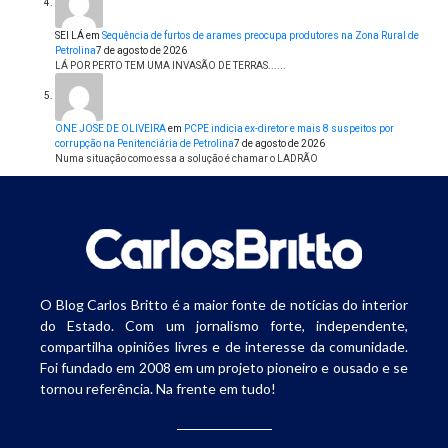
SEI LÁ
em
Sequência de furtos de arames preocupa produtores na Zona Rural de
Petrolina
7 de agosto de 2026
LÁ POR PERTO TEM UMA INVASÃO DE TERRAS......
ONE JOSE DE OLIVEIRA
em
PCPE indicia ex-diretor e mais 8 suspeitos por
corrupção na Penitenciária de Petrolina
7 de agosto de 2026
Numa situação como essa a solução é chamar o LADRÃO
O Blog Carlos Britto é a maior fonte de notícias do interior
do Estado. Com um jornalismo forte, independente,
compartilha opiniões livres e de interesse da comunidade.
Foi fundado em 2008 em um projeto pioneiro e ousado e se
tornou referência. Na frente em tudo!