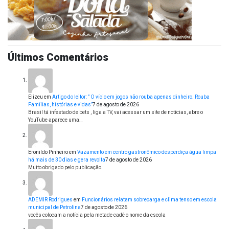
Últimos Comentários
Elizeu
em
Artigo do leitor: ” O vício em jogos não rouba apenas dinheiro. Rouba
Famílias, histórias e vidas”
7 de agosto de 2026
Brasil tá infestado de bets , liga a TV, vai acessar um site de notícias, abre o
YouTube aparece uma…
Eronildo Pinheiro
em
Vazamento em centro gastronômico desperdiça água limpa
há mais de 30 dias e gera revolta
7 de agosto de 2026
Muito obrigado pelo publicação.
ADEMIR Rodrigues
em
Funcionários relatam sobrecarga e clima tenso em escola
municipal de Petrolina
7 de agosto de 2026
vocês colocam a notícia pela metade cadê o nome da escola