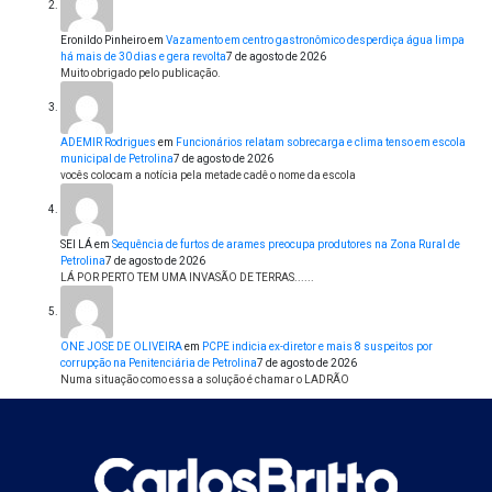
Eronildo Pinheiro
em
Vazamento em centro gastronômico desperdiça água limpa
há mais de 30 dias e gera revolta
7 de agosto de 2026
Muito obrigado pelo publicação.
ADEMIR Rodrigues
em
Funcionários relatam sobrecarga e clima tenso em escola
municipal de Petrolina
7 de agosto de 2026
vocês colocam a notícia pela metade cadê o nome da escola
SEI LÁ
em
Sequência de furtos de arames preocupa produtores na Zona Rural de
Petrolina
7 de agosto de 2026
LÁ POR PERTO TEM UMA INVASÃO DE TERRAS......
ONE JOSE DE OLIVEIRA
em
PCPE indicia ex-diretor e mais 8 suspeitos por
corrupção na Penitenciária de Petrolina
7 de agosto de 2026
Numa situação como essa a solução é chamar o LADRÃO