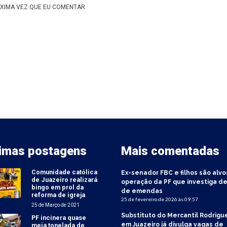
XIMA VEZ QUE EU COMENTAR.
timas postagens
Mais comentadas
Comunidade católica
Ex-senador FBC e filhos são alvo
de Juazeiro realizará
operação da PF que investiga de
bingo em prol da
de emendas
reforma de igreja
25 de fevereiro de 2026 às 09:57
25 de Março de 2021
Substituto do Mercantil Rodrigu
PF incinera quase
em Juazeiro já divulga vagas de
meia tonelada de