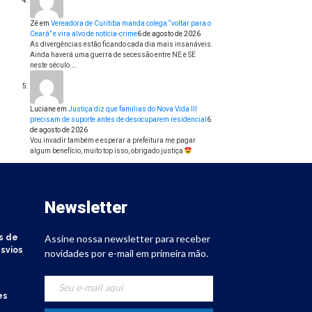
Zé
em
Vereadora de Curitiba manda colega “voltar para o
Ceará” e vira alvo de notícia-crime
6 de agosto de 2026
As divergências estão ficando cada dia mais insanáveis.
Ainda haverá uma guerra de secessão entre NE e SE
neste século.…
Luciane
em
Justiça diz que famílias do Nova Vida III
precisam de suporte antes de desocuparem residencial
6
de agosto de 2026
Vou invadir também e esperar a prefeitura me pagar
algum benefício, muito top isso, obrigado justiça
Newsletter
s de
Assine nossa newsletter para receber
svios
novidades por e-mail em primeira mão.
es