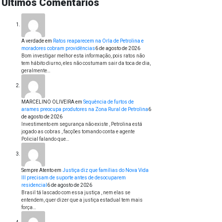
Últimos Comentários
A verdade
em
Ratos reaparecem na Orla de Petrolina e
moradores cobram providências
6 de agosto de 2026
Bom investigar melhor esta informação, pois ratos não
tem hábito diurno, eles não costumam sair da toca de dia,
geralmente…
MARCELINO OLIVEIRA
em
Sequência de furtos de
arames preocupa produtores na Zona Rural de Petrolina
6
de agosto de 2026
Investimento em segurança não existe , Petrolina está
jogado as cobras , facções tomando conta e agente
Policial falando que…
Sempre Atento
em
Justiça diz que famílias do Nova Vida
III precisam de suporte antes de desocuparem
residencial
6 de agosto de 2026
Brasil tá lascado com essa justiça , nem elas se
entendem, quer dizer que a justiça estadual tem mais
força…