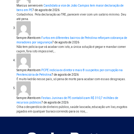
Marcus servero
em
Candidato a vice de João Campos tem maior declaração de
bens em PE
7 de agosto de 2026
Coitadinhos. Pela declaração ao TRE, parecem viver com um salário mínimo. Deu
até pena.
Sempre Atento
em
Furtos em diferentes bairros de Petrolina reforçam cobrança de
moradores por segurança
7 de agosto de 2026
Não tem policia que vá acabar com isto, a única solução é pegar e mandar comer
capim, fora isto impossível,…
Sempre Atento
em
PCPE indicia ex-diretor e mais 8 suspeitos por corrupção na
Penitenciária de Petrolina
7 de agosto de 2026
É muito ladrão nesse país, só pena de morte para acabar com essas desgraças.
Sempre Atento
em
Festas Juninas de PE contabilizam R$ 310,7 milhões de
recursos públicos
7 de agosto de 2026
Olha o desperdício de dinheiro público, saúde lascada, educação um lixo, esgotos
jogados em qualquer buraco correndo para os rios,…