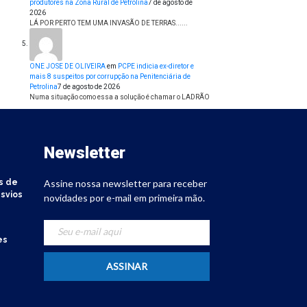
produtores na Zona Rural de Petrolina
7 de agosto de
2026
LÁ POR PERTO TEM UMA INVASÃO DE TERRAS......
ONE JOSE DE OLIVEIRA
em
PCPE indicia ex-diretor e
mais 8 suspeitos por corrupção na Penitenciária de
Petrolina
7 de agosto de 2026
Numa situação como essa a solução é chamar o LADRÃO
Newsletter
s de
Assine nossa newsletter para receber
svios
novidades por e-mail em primeira mão.
es