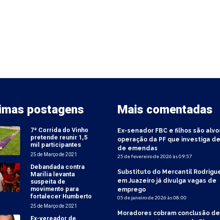
timas postagens
Mais comentadas
7ª Corrida do Vinho
Ex-senador FBC e filhos são alvo
pretende reunir 1,5
operação da PF que investiga de
mil participantes
de emendas
25 de Março de 2021
25 de fevereiro de 2026 às 09:57
Debandada contra
Substituto do Mercantil Rodrigu
Marília levanta
em Juazeiro já divulga vagas de
suspeita de
movimento para
emprego
fortalecer Humberto
05 de janeiro de 2026 às 08:00
25 de Março de 2021
Moradores cobram conclusão de
Ex-vereador de