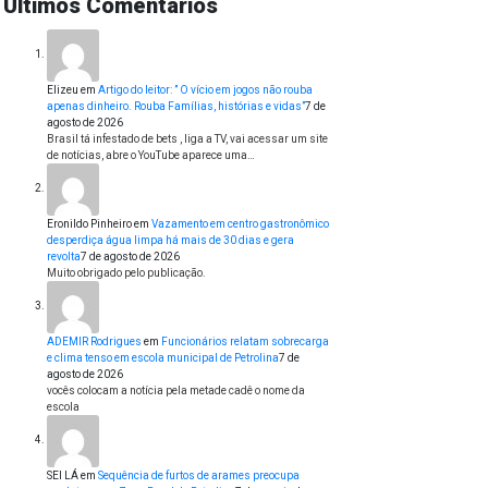
Últimos Comentários
Elizeu
em
Artigo do leitor: ” O vício em jogos não rouba
apenas dinheiro. Rouba Famílias, histórias e vidas”
7 de
agosto de 2026
Brasil tá infestado de bets , liga a TV, vai acessar um site
de notícias, abre o YouTube aparece uma…
Eronildo Pinheiro
em
Vazamento em centro gastronômico
desperdiça água limpa há mais de 30 dias e gera
revolta
7 de agosto de 2026
Muito obrigado pelo publicação.
ADEMIR Rodrigues
em
Funcionários relatam sobrecarga
e clima tenso em escola municipal de Petrolina
7 de
agosto de 2026
vocês colocam a notícia pela metade cadê o nome da
escola
SEI LÁ
em
Sequência de furtos de arames preocupa