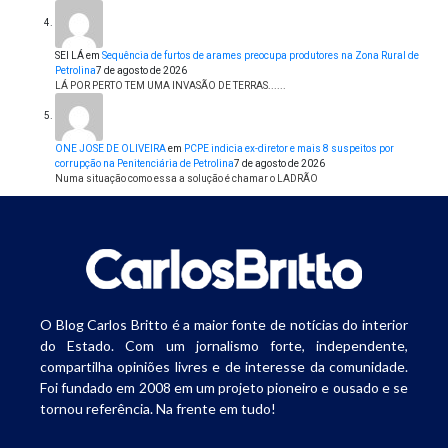
SEI LÁ
em
Sequência de furtos de arames preocupa produtores na Zona Rural de
Petrolina
7 de agosto de 2026
LÁ POR PERTO TEM UMA INVASÃO DE TERRAS......
ONE JOSE DE OLIVEIRA
em
PCPE indicia ex-diretor e mais 8 suspeitos por
corrupção na Penitenciária de Petrolina
7 de agosto de 2026
Numa situação como essa a solução é chamar o LADRÃO
O Blog Carlos Britto é a maior fonte de notícias do interior
do Estado. Com um jornalismo forte, independente,
compartilha opiniões livres e de interesse da comunidade.
Foi fundado em 2008 em um projeto pioneiro e ousado e se
tornou referência. Na frente em tudo!