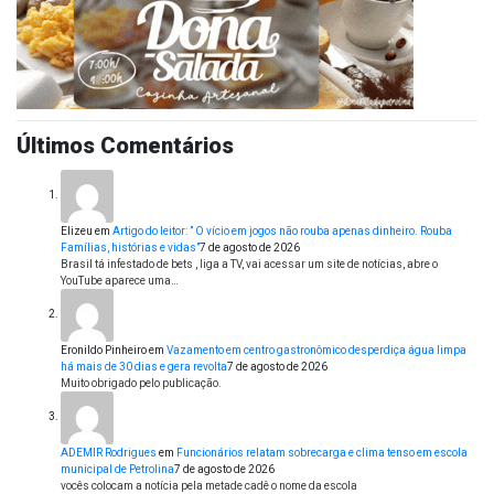
Últimos Comentários
Elizeu
em
Artigo do leitor: ” O vício em jogos não rouba apenas dinheiro. Rouba
Famílias, histórias e vidas”
7 de agosto de 2026
Brasil tá infestado de bets , liga a TV, vai acessar um site de notícias, abre o
YouTube aparece uma…
Eronildo Pinheiro
em
Vazamento em centro gastronômico desperdiça água limpa
há mais de 30 dias e gera revolta
7 de agosto de 2026
Muito obrigado pelo publicação.
ADEMIR Rodrigues
em
Funcionários relatam sobrecarga e clima tenso em escola
municipal de Petrolina
7 de agosto de 2026
vocês colocam a notícia pela metade cadê o nome da escola