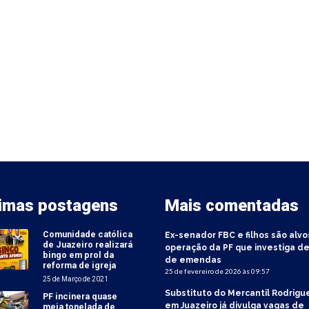
timas postagens
Mais comentadas
Comunidade católica
Ex-senador FBC e filhos são alvo
de Juazeiro realizará
operação da PF que investiga de
bingo em prol da
de emendas
reforma de igreja
25 de fevereiro de 2026 às 09:57
25 de Março de 2021
Substituto do Mercantil Rodrigu
PF incinera quase
em Juazeiro já divulga vagas de
meia tonelada de