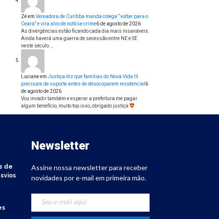
Zé
em
Vereadora de Curitiba manda colega “voltar para o
Ceará” e vira alvo de notícia-crime
6 de agosto de 2026
As divergências estão ficando cada dia mais insanáveis.
Ainda haverá uma guerra de secessão entre NE e SE
neste século.…
Luciane
em
Justiça diz que famílias do Nova Vida III
precisam de suporte antes de desocuparem residencial
6
de agosto de 2026
Vou invadir também e esperar a prefeitura me pagar
algum benefício, muito top isso, obrigado justiça
Newsletter
s de
Assine nossa newsletter para receber
svios
novidades por e-mail em primeira mão.
es