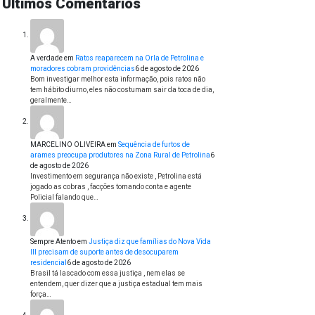
Últimos Comentários
A verdade
em
Ratos reaparecem na Orla de Petrolina e
moradores cobram providências
6 de agosto de 2026
Bom investigar melhor esta informação, pois ratos não
tem hábito diurno, eles não costumam sair da toca de dia,
geralmente…
MARCELINO OLIVEIRA
em
Sequência de furtos de
arames preocupa produtores na Zona Rural de Petrolina
6
de agosto de 2026
Investimento em segurança não existe , Petrolina está
jogado as cobras , facções tomando conta e agente
Policial falando que…
Sempre Atento
em
Justiça diz que famílias do Nova Vida
III precisam de suporte antes de desocuparem
residencial
6 de agosto de 2026
Brasil tá lascado com essa justiça , nem elas se
entendem, quer dizer que a justiça estadual tem mais
força…