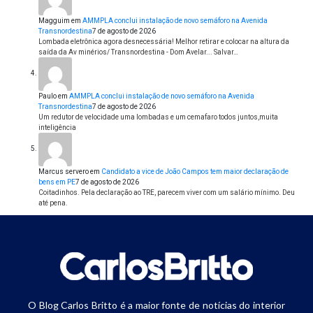
Magguim
em
AMMPLA conclui instalação de novo semáforo na Avenida
Transnordestina
7 de agosto de 2026
Lombada eletrônica agora desnecessária! Melhor retirar e colocar na altura da
saída da Av minérios/ Transnordestina - Dom Avelar... Salvar…
Paulo
em
AMMPLA conclui instalação de novo semáforo na Avenida
Transnordestina
7 de agosto de 2026
Um redutor de velocidade uma lombadas e um cemafaro todos juntos,muita
inteligência
Marcus servero
em
Candidato a vice de João Campos tem maior declaração de
bens em PE
7 de agosto de 2026
Coitadinhos. Pela declaração ao TRE, parecem viver com um salário mínimo. Deu
até pena.
O Blog Carlos Britto é a maior fonte de notícias do interior