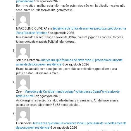
providências
6 de agosto de 2026
Bom investigar melhor esta informação, pois ratos não tem hábito diurno, eles não
costumam sair da toca de dia, geralmente…
MARCELINO OLIVEIRA
em
Sequência de furtos de arames preocupa produtores na
Zona Rural de Petrolina
6 de agosto de 2026
Investimento em segurança não existe , Petrolina está jogado as cobras , facções
tomando conta e agente Policial falando que…
Sempre Atento
em
Justiça diz que famílias do Nova Vida III precisam de suporte
antes de desocuparem residencial
6 de agosto de 2026
Brasil tá lascado com essa justiça , nem elas se entendem, quer dizer que a
justiça estadual tem mais força…
Zé
em
Vereadora de Curitiba manda colega “voltar para o Ceará” e vira alvo de
notícia-crime
6 de agosto de 2026
As divergências estão ficando cada dia mais insanáveis. Ainda haverá uma
guerra de secessão entre NE e SE neste século.…
Luciane
em
Justiça diz que famílias do Nova Vida III precisam de suporte antes de
desocuparem residencial
6 de agosto de 2026