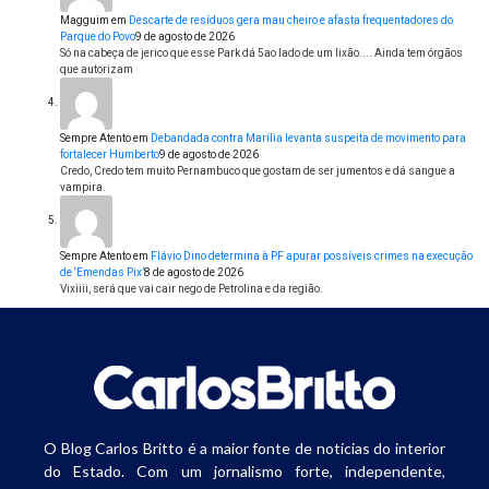
Magguim
em
Descarte de resíduos gera mau cheiro e afasta frequentadores do
Parque do Povo
9 de agosto de 2026
Só na cabeça de jerico que esse Park dá 5ao lado de um lixão.... Ainda tem órgãos
que autorizam
Sempre Atento
em
Debandada contra Marília levanta suspeita de movimento para
fortalecer Humberto
9 de agosto de 2026
Credo, Credo tem muito Pernambuco que gostam de ser jumentos e dá sangue a
vampira.
Sempre Atento
em
Flávio Dino determina à PF apurar possíveis crimes na execução
de ‘Emendas Pix’
8 de agosto de 2026
Vixiiii, será que vai cair nego de Petrolina e da região.
O Blog Carlos Britto é a maior fonte de notícias do interior
do Estado. Com um jornalismo forte, independente,