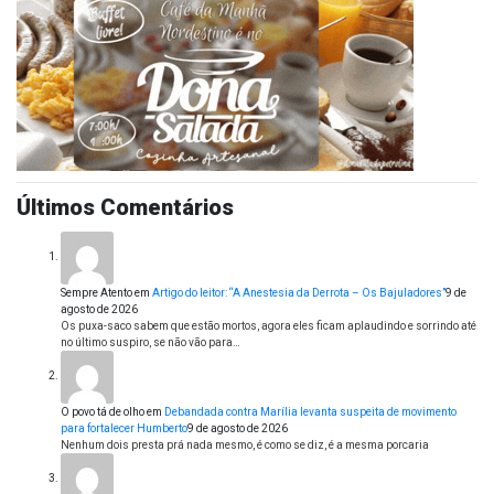
Últimos Comentários
Sempre Atento
em
Artigo do leitor: “A Anestesia da Derrota – Os Bajuladores”
9 de
agosto de 2026
Os puxa-saco sabem que estão mortos, agora eles ficam aplaudindo e sorrindo até
no último suspiro, se não vão para…
O povo tá de olho
em
Debandada contra Marília levanta suspeita de movimento
para fortalecer Humberto
9 de agosto de 2026
Nenhum dois presta prá nada mesmo, é como se diz, é a mesma porcaria