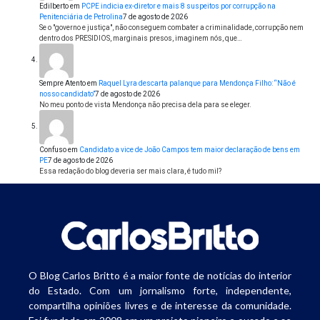
Edilberto
em
PCPE indicia ex-diretor e mais 8 suspeitos por corrupção na
Penitenciária de Petrolina
7 de agosto de 2026
Se o "governo e justiça", não conseguem combater a criminalidade, corrupção nem
dentro dos PRESIDIOS, marginais presos, imaginem nós, que…
Sempre Atento
em
Raquel Lyra descarta palanque para Mendonça Filho: “Não é
nosso candidato”
7 de agosto de 2026
No meu ponto de vista Mendonça não precisa dela para se eleger.
Confuso
em
Candidato a vice de João Campos tem maior declaração de bens em
PE
7 de agosto de 2026
Essa redação do blog deveria ser mais clara, é tudo mil?
O Blog Carlos Britto é a maior fonte de notícias do interior
do Estado. Com um jornalismo forte, independente,
compartilha opiniões livres e de interesse da comunidade.