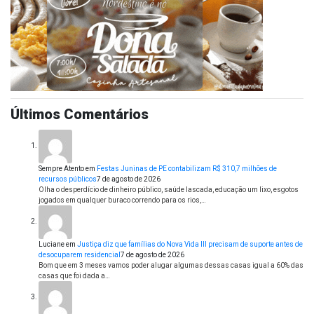
Últimos Comentários
Sempre Atento
em
Festas Juninas de PE contabilizam R$ 310,7 milhões de
recursos públicos
7 de agosto de 2026
Olha o desperdício de dinheiro público, saúde lascada, educação um lixo, esgotos
jogados em qualquer buraco correndo para os rios,…
Luciane
em
Justiça diz que famílias do Nova Vida III precisam de suporte antes de
desocuparem residencial
7 de agosto de 2026
Bom que em 3 meses vamos poder alugar algumas dessas casas igual a 60% das
casas que foi dada a…