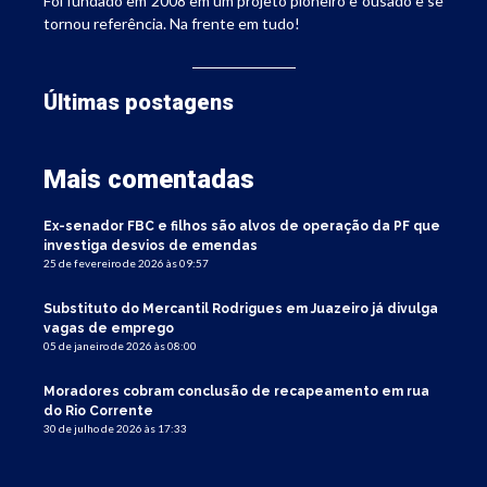
Foi fundado em 2008 em um projeto pioneiro e ousado e se
tornou referência. Na frente em tudo!
Últimas postagens
Mais comentadas
Ex-senador FBC e filhos são alvos de operação da PF que
investiga desvios de emendas
25 de fevereiro de 2026 às 09:57
Substituto do Mercantil Rodrigues em Juazeiro já divulga
vagas de emprego
05 de janeiro de 2026 às 08:00
Moradores cobram conclusão de recapeamento em rua
do Rio Corrente
30 de julho de 2026 às 17:33