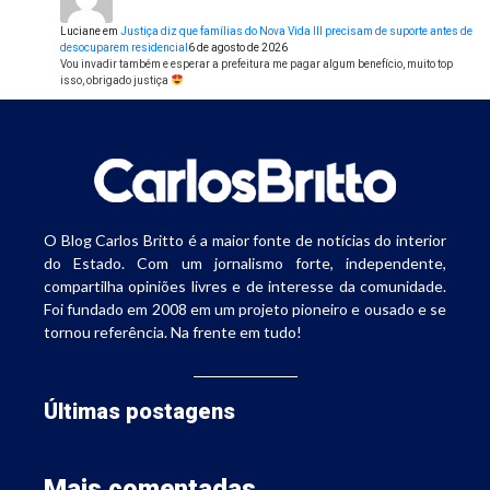
Luciane
em
Justiça diz que famílias do Nova Vida III precisam de suporte antes de
desocuparem residencial
6 de agosto de 2026
Vou invadir também e esperar a prefeitura me pagar algum benefício, muito top
isso, obrigado justiça
O Blog Carlos Britto é a maior fonte de notícias do interior
do Estado. Com um jornalismo forte, independente,
compartilha opiniões livres e de interesse da comunidade.
Foi fundado em 2008 em um projeto pioneiro e ousado e se
tornou referência. Na frente em tudo!
Últimas postagens
Mais comentadas