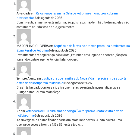
A verdade
em
Ratos reaparecem na Orla de Petrolina e moradores cobram
providências
6 de agosto de 2026
Bom investigar melhor esta informação, pois ratos não tem hábito diurno, eles não
costumam sair da toca de dia, geralmente…
MARCELINO OLIVEIRA
em
Sequência de furtos de arames preocupa produtores na
Zona Rural de Petrolina
6 de agosto de 2026
Investimento em segurança não existe , Petrolina está jogado as cobras , facções
tomando conta e agente Policial falando que…
Sempre Atento
em
Justiça diz que famílias do Nova Vida III precisam de suporte
antes de desocuparem residencial
6 de agosto de 2026
Brasil tá lascado com essa justiça , nem elas se entendem, quer dizer que a
justiça estadual tem mais força…
Zé
em
Vereadora de Curitiba manda colega “voltar para o Ceará” e vira alvo de
notícia-crime
6 de agosto de 2026
As divergências estão ficando cada dia mais insanáveis. Ainda haverá uma
guerra de secessão entre NE e SE neste século.…