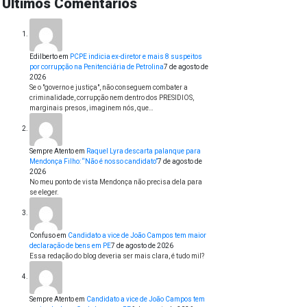
Últimos Comentários
Edilberto
em
PCPE indicia ex-diretor e mais 8 suspeitos
por corrupção na Penitenciária de Petrolina
7 de agosto de
2026
Se o "governo e justiça", não conseguem combater a
criminalidade, corrupção nem dentro dos PRESIDIOS,
marginais presos, imaginem nós, que…
Sempre Atento
em
Raquel Lyra descarta palanque para
Mendonça Filho: “Não é nosso candidato”
7 de agosto de
2026
No meu ponto de vista Mendonça não precisa dela para
se eleger.
Confuso
em
Candidato a vice de João Campos tem maior
declaração de bens em PE
7 de agosto de 2026
Essa redação do blog deveria ser mais clara, é tudo mil?
Sempre Atento
em
Candidato a vice de João Campos tem