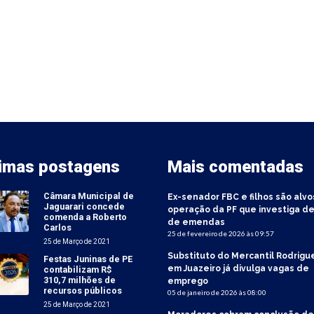
timas postagens
Mais comentadas
Câmara Municipal de
Ex-senador FBC e filhos são alvo
Jaguarari concede
operação da PF que investiga de
comenda a Roberto
de emendas
Carlos
25 de fevereiro de 2026 às 09:57
25 de Março de 2021
Substituto do Mercantil Rodrigu
Festas Juninas de PE
em Juazeiro já divulga vagas de
contabilizam R$
310,7 milhões de
emprego
recursos públicos
05 de janeiro de 2026 às 08:00
25 de Março de 2021