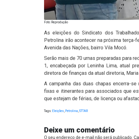
Foto: Reprodução
As eleições do Sindicato dos Trabalhado
Petrolina irão acontecer na próxima terça-f
Avenida das Nações, bairro Vila Mocó.
Serão mais de 70 urnas preparadas para re
1, encabeçada por Leninha Lima, atual pr
diretora de finanças da atual diretoria, Mar
A campanha das duas chapas encerra-se na
fixas e itinerantes para associados que e
que estejam de férias, de licença ou afast
Tags:
Eleições
,
Petrolina
,
STTAR
Deixe um comentário
O seu endereço de e-mail não será publicado.
Ca