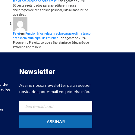
maior declaração de bens em PE
6 de agosto de 2026
Só besta e retardados para acreditarem nessa
declarações de bens desse pessoal, isto ai não é 2% do
que eles…
Falei
em
Funcionários relatam sobrecarga e clima tenso
em escola municipal de Petrolina
6 de agosto de 2026
Procurem o Prefeito, porque a Secretaria de Educação de
Petrolina não resolve
Newsletter
s de
Assine nossa newsletter para receber
svios
novidades por e-mail em primeira mão.
es