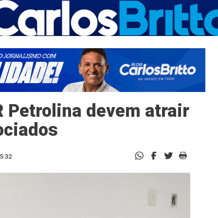
 Petrolina devem atrair
ociados
5:32