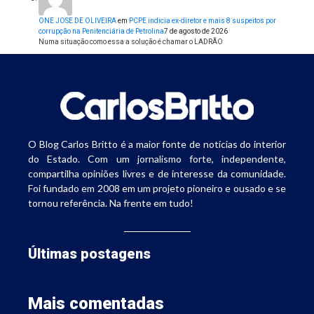
ONE JOSE DE OLIVEIRA
em
PCPE indicia ex-diretor e mais 8 suspeitos por
corrupção na Penitenciária de Petrolina
7 de agosto de 2026
Numa situação como essa a solução é chamar o LADRÃO
O Blog Carlos Britto é a maior fonte de notícias do interior
do Estado. Com um jornalismo forte, independente,
compartilha opiniões livres e de interesse da comunidade.
Foi fundado em 2008 em um projeto pioneiro e ousado e se
tornou referência. Na frente em tudo!
Últimas postagens
Mais comentadas