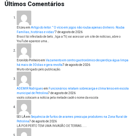
Últimos Comentários
Elizeu
em
Artigo do leitor: ” O vício em jogos não rouba apenas dinheiro. Rouba
Famílias, histórias e vidas”
7 de agosto de 2026
Brasil tá infestado de bets , liga a TV, vai acessar um site de notícias, abre o
YouTube aparece uma…
Eronildo Pinheiro
em
Vazamento em centro gastronômico desperdiça água limpa
há mais de 30 dias e gera revolta
7 de agosto de 2026
Muito obrigado pelo publicação.
ADEMIR Rodrigues
em
Funcionários relatam sobrecarga e clima tenso em escola
municipal de Petrolina
7 de agosto de 2026
vocês colocam a notícia pela metade cadê o nome da escola
SEI LÁ
em
Sequência de furtos de arames preocupa produtores na Zona Rural de
Petrolina
7 de agosto de 2026
LÁ POR PERTO TEM UMA INVASÃO DE TERRAS......