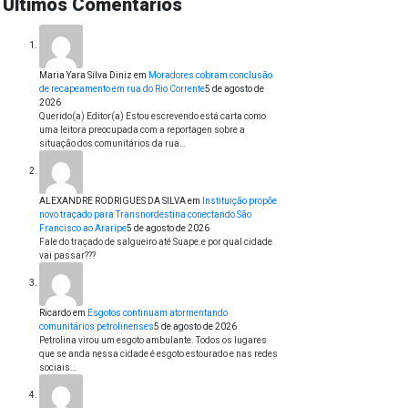
Últimos Comentários
Maria Yara Silva Diniz
em
Moradores cobram conclusão
de recapeamento em rua do Rio Corrente
5 de agosto de
2026
Querido(a) Editor(a) Estou escrevendo está carta como
uma leitora preocupada com a reportagen sobre a
situação dos comunitários da rua…
ALEXANDRE RODRIGUES DA SILVA
em
Instituição propõe
novo traçado para Transnordestina conectando São
Francisco ao Araripe
5 de agosto de 2026
Fale do traçado de salgueiro até Suape.e por qual cidade
vai passar???
Ricardo
em
Esgotos continuam atormentando
comunitários petrolinenses
5 de agosto de 2026
Petrolina virou um esgoto ambulante. Todos os lugares
que se anda nessa cidade é esgoto estourado e nas redes
sociais…