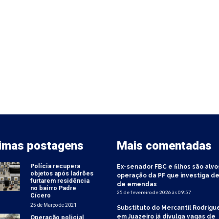
timas postagens
Mais comentadas
Polícia recupera
Ex-senador FBC e filhos são alvo
objetos após ladrões
operação da PF que investiga de
furtarem residência
de emendas
no bairro Padre
25 de fevereiro de 2026 às 09:57
Cícero
25 de Março de 2021
Substituto do Mercantil Rodrigu
em Juazeiro já divulga vagas de
Operação policial