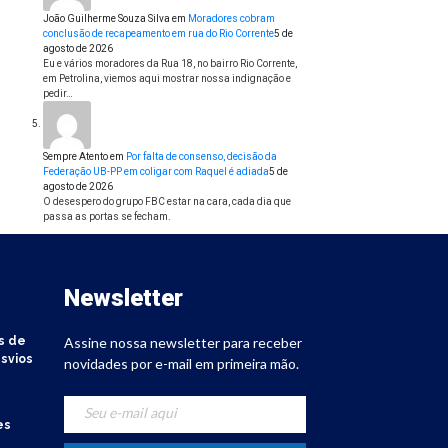
João Guilherme Souza Silva
em
Moradores cobram
conclusão de recapeamento em rua do Rio Corrente
5 de
agosto de 2026
Eu e vários moradores da Rua 18, no bairro Rio Corrente,
em Petrolina, viemos aqui mostrar nossa indignação e
pedir…
Sempre Atento
em
Por falta de consenso, decisão da
Federação UB-PP em coligar com Raquel é adiada
5 de
agosto de 2026
O desespero do grupo FBC estar na cara, cada dia que
passa as portas se fecham.
Newsletter
s de
Assine nossa newsletter para receber
svios
novidades por e-mail em primeira mão.
es