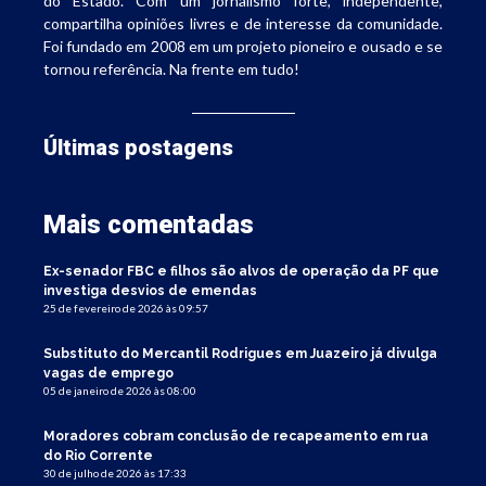
do Estado. Com um jornalismo forte, independente,
compartilha opiniões livres e de interesse da comunidade.
Foi fundado em 2008 em um projeto pioneiro e ousado e se
tornou referência. Na frente em tudo!
Últimas postagens
Mais comentadas
Ex-senador FBC e filhos são alvos de operação da PF que
investiga desvios de emendas
25 de fevereiro de 2026 às 09:57
Substituto do Mercantil Rodrigues em Juazeiro já divulga
vagas de emprego
05 de janeiro de 2026 às 08:00
Moradores cobram conclusão de recapeamento em rua
do Rio Corrente
30 de julho de 2026 às 17:33