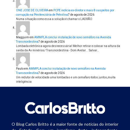
ONE JOSE DE OLIVEIRA
em
PCPE indicia ex-diretor e mais 8 suspeitos por
corrupção na Penitenciária de Petrolina
7 de agosto de 2026
Numa situação como essa a solução é chamar o LADRÃO
Magguim
em
AMMPLA conclui instalação de novo semáforo na Avenida
Transnordestina
7 de agosto de 2026
Lombada eletrônica agora desnecessária! Melhor retirar e colocar na altura da
saída da Av minérios/ Transnordestina - Dom Avelar... Salvar…
Paulo
em
AMMPLA conclui instalação de novo semáforo na Avenida
Transnordestina
7 de agosto de 2026
Um redutor de velocidade uma lombadas e um cemafaro todos juntos,muita
inteligência
O Blog Carlos Britto é a maior fonte de notícias do interior