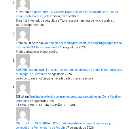
Elizeu
em
Artigo do leitor: ” O vício em jogos não rouba apenas dinheiro. Rouba
Famílias, histórias e vidas”
7 de agosto de 2026
Brasil tá infestado de bets , liga a TV, vai acessar um site de notícias, abre o
YouTube aparece uma…
Eronildo Pinheiro
em
Vazamento em centro gastronômico desperdiça água limpa
há mais de 30 dias e gera revolta
7 de agosto de 2026
Muito obrigado pelo publicação.
ADEMIR Rodrigues
em
Funcionários relatam sobrecarga e clima tenso em escola
municipal de Petrolina
7 de agosto de 2026
vocês colocam a notícia pela metade cadê o nome da escola
SEI LÁ
em
Sequência de furtos de arames preocupa produtores na Zona Rural de
Petrolina
7 de agosto de 2026
LÁ POR PERTO TEM UMA INVASÃO DE TERRAS......
ONE JOSE DE OLIVEIRA
em
PCPE indicia ex-diretor e mais 8 suspeitos por
corrupção na Penitenciária de Petrolina
7 de agosto de 2026