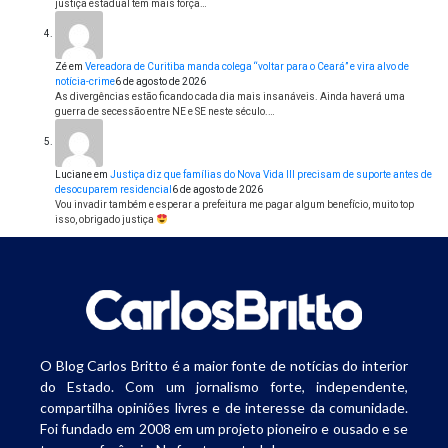
justiça estadual tem mais força…
Zé
em
Vereadora de Curitiba manda colega “voltar para o Ceará” e vira alvo de
notícia-crime
6 de agosto de 2026
As divergências estão ficando cada dia mais insanáveis. Ainda haverá uma
guerra de secessão entre NE e SE neste século.…
Luciane
em
Justiça diz que famílias do Nova Vida III precisam de suporte antes de
desocuparem residencial
6 de agosto de 2026
Vou invadir também e esperar a prefeitura me pagar algum benefício, muito top
isso, obrigado justiça
O Blog Carlos Britto é a maior fonte de notícias do interior
do Estado. Com um jornalismo forte, independente,
compartilha opiniões livres e de interesse da comunidade.
Foi fundado em 2008 em um projeto pioneiro e ousado e se