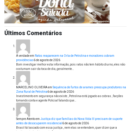
Últimos Comentários
A verdade
em
Ratos reaparecem na Orla de Petrolina e moradores cobram
providências
6 de agosto de 2026
Bom investigar melhor esta informação, pois ratos não tem hábito diurno, eles não
costumam sair da toca de dia, geralmente…
MARCELINO OLIVEIRA
em
Sequência de furtos de arames preocupa produtores na
Zona Rural de Petrolina
6 de agosto de 2026
Investimento em segurança não existe , Petrolina está jogado as cobras , facções
tomando conta e agente Policial falando que…
Sempre Atento
em
Justiça diz que famílias do Nova Vida III precisam de suporte
antes de desocuparem residencial
6 de agosto de 2026
Brasil tá lascado com essa justiça , nem elas se entendem, quer dizer que a