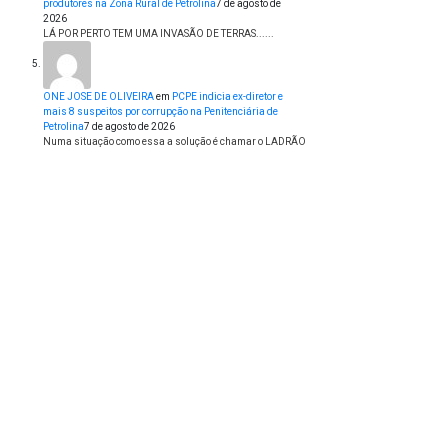
produtores na Zona Rural de Petrolina
7 de agosto de
2026
LÁ POR PERTO TEM UMA INVASÃO DE TERRAS......
ONE JOSE DE OLIVEIRA
em
PCPE indicia ex-diretor e
mais 8 suspeitos por corrupção na Penitenciária de
Petrolina
7 de agosto de 2026
Numa situação como essa a solução é chamar o LADRÃO