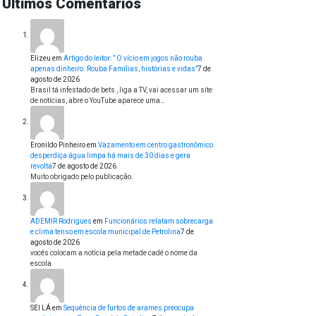
Últimos Comentários
Elizeu
em
Artigo do leitor: ” O vício em jogos não rouba
apenas dinheiro. Rouba Famílias, histórias e vidas”
7 de
agosto de 2026
Brasil tá infestado de bets , liga a TV, vai acessar um site
de notícias, abre o YouTube aparece uma…
Eronildo Pinheiro
em
Vazamento em centro gastronômico
desperdiça água limpa há mais de 30 dias e gera
revolta
7 de agosto de 2026
Muito obrigado pelo publicação.
ADEMIR Rodrigues
em
Funcionários relatam sobrecarga
e clima tenso em escola municipal de Petrolina
7 de
agosto de 2026
vocês colocam a notícia pela metade cadê o nome da
escola
SEI LÁ
em
Sequência de furtos de arames preocupa