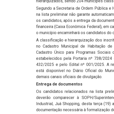
hierarquizados, sendo 204 munícipes class
Segundo a Secretaria de Ordem Pública e 
na lista preliminar não garante automatica
os candidatos, após a entrega da documenta
financeira (Caixa Econômica Federal), em 
o município encaminhará os candidatos do c
A classificação e hierarquização dos inscr
no Cadastro Municipal de Habitação d
Cadastro Único para Programas Sociais d
estabelecidos pela Portaria nº 738/2024 
432/2025 e pelo Edital nº 001/2025. A re
está disponível no Diário Oficial do Muni
demais canais oficiais de divulgação.
Entrega de documentos
Os candidatos relacionados na lista prel
deverão comparecer à SOPH/Superintendê
Industrial, Juá Shopping, desta terça (19) 
documentação necessária à formalização d