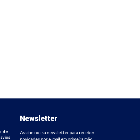
Newsletter
s de
Assine nossa newsletter para receber
svios
novidades por e-mail em primeira mão.