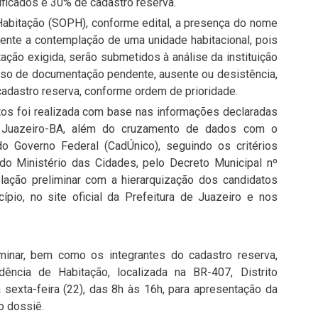
ificados e 30% de cadastro reserva.
Habitação (SOPH), conforme edital, a presença do nome
mente a contemplação de uma unidade habitacional, pois
ção exigida, serão submetidos à análise da instituição
caso de documentação pendente, ausente ou desistência,
adastro reserva, conforme ordem de prioridade.
itos foi realizada com base nas informações declaradas
e Juazeiro-BA, além do cruzamento de dados com o
o Governo Federal (CadÚnico), seguindo os critérios
do Ministério das Cidades, pelo Decreto Municipal nº
lação preliminar com a hierarquização dos candidatos
cípio, no site oficial da Prefeitura de Juazeiro e nos
iminar, bem como os integrantes do cadastro reserva,
ncia de Habitação, localizada na BR-407, Distrito
a sexta-feira (22), das 8h às 16h, para apresentação da
o dossiê.