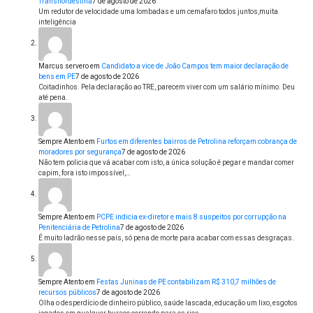
Transnordestina
7 de agosto de 2026
Um redutor de velocidade uma lombadas e um cemafaro todos juntos,muita
inteligência
Marcus servero
em
Candidato a vice de João Campos tem maior declaração de
bens em PE
7 de agosto de 2026
Coitadinhos. Pela declaração ao TRE, parecem viver com um salário mínimo. Deu
até pena.
Sempre Atento
em
Furtos em diferentes bairros de Petrolina reforçam cobrança de
moradores por segurança
7 de agosto de 2026
Não tem policia que vá acabar com isto, a única solução é pegar e mandar comer
capim, fora isto impossível,…
Sempre Atento
em
PCPE indicia ex-diretor e mais 8 suspeitos por corrupção na
Penitenciária de Petrolina
7 de agosto de 2026
É muito ladrão nesse país, só pena de morte para acabar com essas desgraças.
Sempre Atento
em
Festas Juninas de PE contabilizam R$ 310,7 milhões de
recursos públicos
7 de agosto de 2026
Olha o desperdício de dinheiro público, saúde lascada, educação um lixo, esgotos