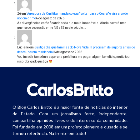
Zé
em
Vereadora de Curitiba manda colega “voltar para o Ceará” e vira alvo de
notícia-crime
6 de agosto de 2026
As divergências estão ficando cada dia mais insanáveis. Ainda haverá uma
guerra de secessão entre NE e SE neste século.…
Luciane
em
Justiça diz que famílias do Nova Vida III precisam de suporte antes de
desocuparem residencial
6 de agosto de 2026
Vou invadir também e esperar a prefeitura me pagar algum benefício, muito top
isso, obrigado justiça
O Blog Carlos Britto é a maior fonte de notícias do interior
do Estado. Com um jornalismo forte, independente,
compartilha opiniões livres e de interesse da comunidade.
Foi fundado em 2008 em um projeto pioneiro e ousado e se
tornou referência. Na frente em tudo!