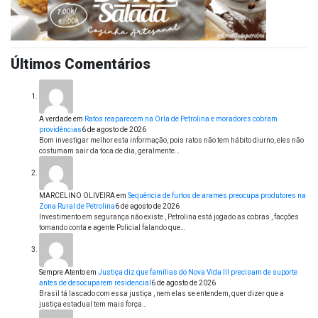
Últimos Comentários
A verdade
em
Ratos reaparecem na Orla de Petrolina e moradores cobram
providências
6 de agosto de 2026
Bom investigar melhor esta informação, pois ratos não tem hábito diurno, eles não
costumam sair da toca de dia, geralmente…
MARCELINO OLIVEIRA
em
Sequência de furtos de arames preocupa produtores na
Zona Rural de Petrolina
6 de agosto de 2026
Investimento em segurança não existe , Petrolina está jogado as cobras , facções
tomando conta e agente Policial falando que…
Sempre Atento
em
Justiça diz que famílias do Nova Vida III precisam de suporte
antes de desocuparem residencial
6 de agosto de 2026
Brasil tá lascado com essa justiça , nem elas se entendem, quer dizer que a
justiça estadual tem mais força…