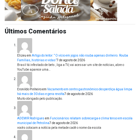
Últimos Comentários
Elizeu
em
Artigo do leitor: ” O vício em jogos não rouba apenas dinheiro. Rouba
Famílias, histórias e vidas”
7 de agosto de 2026
Brasil tá infestado de bets , liga a TV, vai acessar um site de notícias, abre o
YouTube aparece uma…
Eronildo Pinheiro
em
Vazamento em centro gastronômico desperdiça água limpa
há mais de 30 dias e gera revolta
7 de agosto de 2026
Muito obrigado pelo publicação.
ADEMIR Rodrigues
em
Funcionários relatam sobrecarga e clima tenso em escola
municipal de Petrolina
7 de agosto de 2026
vocês colocam a notícia pela metade cadê o nome da escola