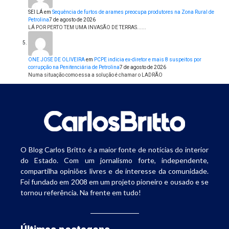
SEI LÁ
em
Sequência de furtos de arames preocupa produtores na Zona Rural de
Petrolina
7 de agosto de 2026
LÁ POR PERTO TEM UMA INVASÃO DE TERRAS......
ONE JOSE DE OLIVEIRA
em
PCPE indicia ex-diretor e mais 8 suspeitos por
corrupção na Penitenciária de Petrolina
7 de agosto de 2026
Numa situação como essa a solução é chamar o LADRÃO
O Blog Carlos Britto é a maior fonte de notícias do interior
do Estado. Com um jornalismo forte, independente,
compartilha opiniões livres e de interesse da comunidade.
Foi fundado em 2008 em um projeto pioneiro e ousado e se
tornou referência. Na frente em tudo!