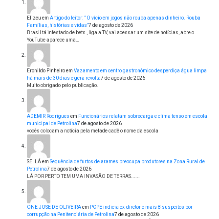
Elizeu
em
Artigo do leitor: ” O vício em jogos não rouba apenas dinheiro. Rouba
Famílias, histórias e vidas”
7 de agosto de 2026
Brasil tá infestado de bets , liga a TV, vai acessar um site de notícias, abre o
YouTube aparece uma…
Eronildo Pinheiro
em
Vazamento em centro gastronômico desperdiça água limpa
há mais de 30 dias e gera revolta
7 de agosto de 2026
Muito obrigado pelo publicação.
ADEMIR Rodrigues
em
Funcionários relatam sobrecarga e clima tenso em escola
municipal de Petrolina
7 de agosto de 2026
vocês colocam a notícia pela metade cadê o nome da escola
SEI LÁ
em
Sequência de furtos de arames preocupa produtores na Zona Rural de
Petrolina
7 de agosto de 2026
LÁ POR PERTO TEM UMA INVASÃO DE TERRAS......
ONE JOSE DE OLIVEIRA
em
PCPE indicia ex-diretor e mais 8 suspeitos por
corrupção na Penitenciária de Petrolina
7 de agosto de 2026