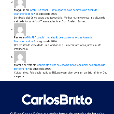
Magguim
em
AMMPLA conclui instalação de novo semáforo na Avenida
Transnordestina
7 de agosto de 2026
Lombada eletrônica agora desnecessária! Melhor retirar e colocar na altura da
saída da Av minérios/ Transnordestina - Dom Avelar... Salvar…
Paulo
em
AMMPLA conclui instalação de novo semáforo na Avenida
Transnordestina
7 de agosto de 2026
Um redutor de velocidade uma lombadas e um cemafaro todos juntos,muita
inteligência
Marcus servero
em
Candidato a vice de João Campos tem maior declaração de
bens em PE
7 de agosto de 2026
Coitadinhos. Pela declaração ao TRE, parecem viver com um salário mínimo. Deu
até pena.
O Blog Carlos Britto é a maior fonte de notícias do interior