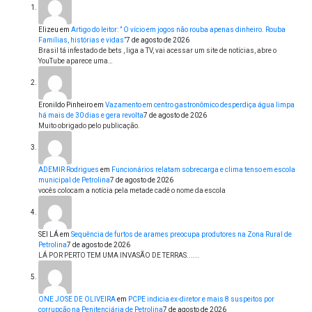
Elizeu
em
Artigo do leitor: ” O vício em jogos não rouba apenas dinheiro. Rouba
Famílias, histórias e vidas”
7 de agosto de 2026
Brasil tá infestado de bets , liga a TV, vai acessar um site de notícias, abre o
YouTube aparece uma…
Eronildo Pinheiro
em
Vazamento em centro gastronômico desperdiça água limpa
há mais de 30 dias e gera revolta
7 de agosto de 2026
Muito obrigado pelo publicação.
ADEMIR Rodrigues
em
Funcionários relatam sobrecarga e clima tenso em escola
municipal de Petrolina
7 de agosto de 2026
vocês colocam a notícia pela metade cadê o nome da escola
SEI LÁ
em
Sequência de furtos de arames preocupa produtores na Zona Rural de
Petrolina
7 de agosto de 2026
LÁ POR PERTO TEM UMA INVASÃO DE TERRAS......
ONE JOSE DE OLIVEIRA
em
PCPE indicia ex-diretor e mais 8 suspeitos por
corrupção na Penitenciária de Petrolina
7 de agosto de 2026