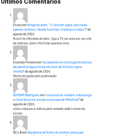
Últimos Comentários
Elizeu
em
Artigo do leitor: ” O vício em jogos não rouba
apenas dinheiro. Rouba Famílias, histórias e vidas”
7 de
agosto de 2026
Brasil tá infestado de bets , liga a TV, vai acessar um site
de notícias, abre o YouTube aparece uma…
Eronildo Pinheiro
em
Vazamento em centro gastronômico
desperdiça água limpa há mais de 30 dias e gera
revolta
7 de agosto de 2026
Muito obrigado pelo publicação.
ADEMIR Rodrigues
em
Funcionários relatam sobrecarga
e clima tenso em escola municipal de Petrolina
7 de
agosto de 2026
vocês colocam a notícia pela metade cadê o nome da
escola
SEI LÁ
em
Sequência de furtos de arames preocupa