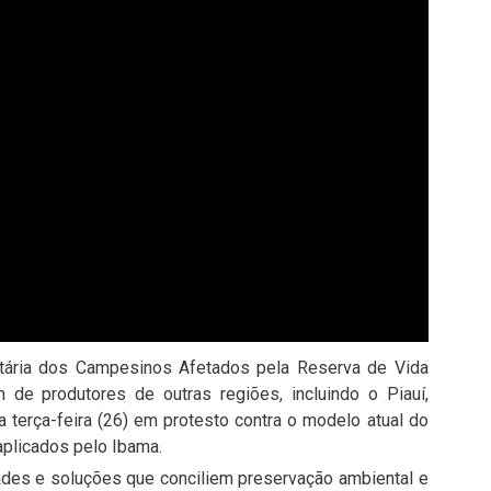
itária dos Campesinos Afetados pela Reserva de Vida
 de produtores de outras regiões, incluindo o Piauí,
 terça-feira (26) em protesto contra o modelo atual do
aplicados pelo Ibama.
ades e soluções que conciliem preservação ambiental e