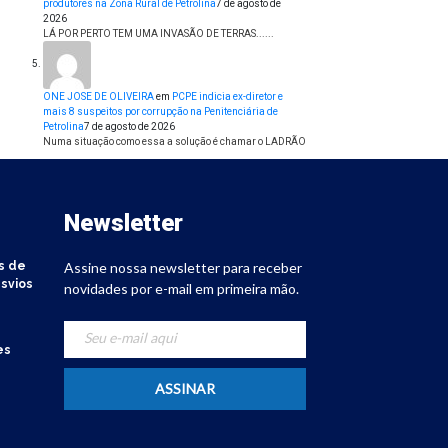
produtores na Zona Rural de Petrolina
7 de agosto de
2026
LÁ POR PERTO TEM UMA INVASÃO DE TERRAS......
ONE JOSE DE OLIVEIRA
em
PCPE indicia ex-diretor e
mais 8 suspeitos por corrupção na Penitenciária de
Petrolina
7 de agosto de 2026
Numa situação como essa a solução é chamar o LADRÃO
Newsletter
s de
Assine nossa newsletter para receber
svios
novidades por e-mail em primeira mão.
es