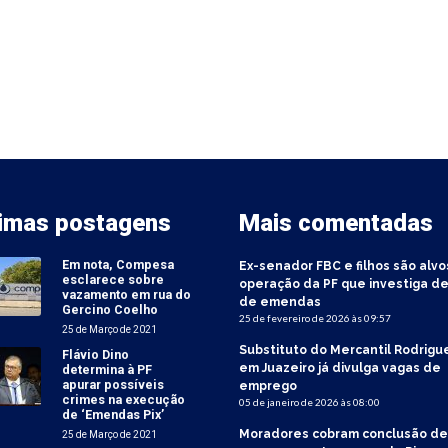
timas postagens
Mais comentadas
Em nota, Compesa
Ex-senador FBC e filhos são alvo
esclarece sobre
operação da PF que investiga de
vazamento em rua do
de emendas
Gercino Coelho
25 de fevereiro de 2026 às 09:57
25 de Março de 2021
Substituto do Mercantil Rodrigu
Flávio Dino
em Juazeiro já divulga vagas de
determina à PF
apurar possíveis
emprego
crimes na execução
05 de janeiro de 2026 às 08:00
de ‘Emendas Pix’
Moradores cobram conclusão de
25 de Março de 2021