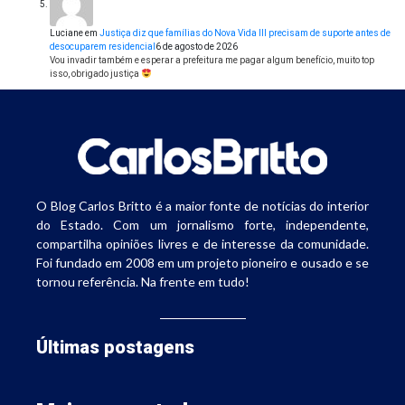
Luciane
em
Justiça diz que famílias do Nova Vida III precisam de suporte antes de
desocuparem residencial
6 de agosto de 2026
Vou invadir também e esperar a prefeitura me pagar algum benefício, muito top
isso, obrigado justiça
O Blog Carlos Britto é a maior fonte de notícias do interior
do Estado. Com um jornalismo forte, independente,
compartilha opiniões livres e de interesse da comunidade.
Foi fundado em 2008 em um projeto pioneiro e ousado e se
tornou referência. Na frente em tudo!
Últimas postagens