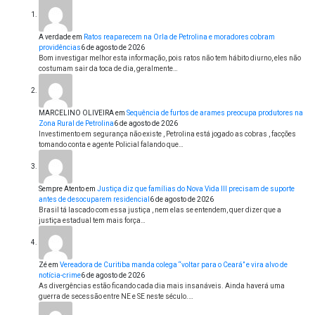
A verdade
em
Ratos reaparecem na Orla de Petrolina e moradores cobram
providências
6 de agosto de 2026
Bom investigar melhor esta informação, pois ratos não tem hábito diurno, eles não
costumam sair da toca de dia, geralmente…
MARCELINO OLIVEIRA
em
Sequência de furtos de arames preocupa produtores na
Zona Rural de Petrolina
6 de agosto de 2026
Investimento em segurança não existe , Petrolina está jogado as cobras , facções
tomando conta e agente Policial falando que…
Sempre Atento
em
Justiça diz que famílias do Nova Vida III precisam de suporte
antes de desocuparem residencial
6 de agosto de 2026
Brasil tá lascado com essa justiça , nem elas se entendem, quer dizer que a
justiça estadual tem mais força…
Zé
em
Vereadora de Curitiba manda colega “voltar para o Ceará” e vira alvo de
notícia-crime
6 de agosto de 2026
As divergências estão ficando cada dia mais insanáveis. Ainda haverá uma
guerra de secessão entre NE e SE neste século.…