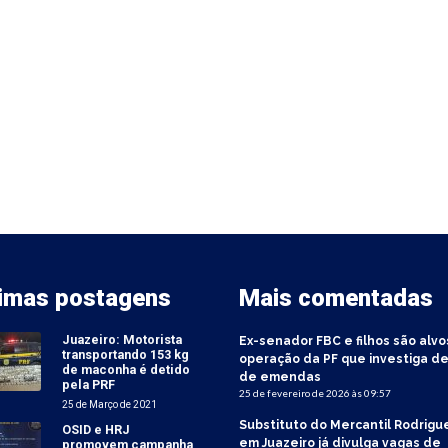
timas postagens
Mais comentadas
Juazeiro: Motorista
Ex-senador FBC e filhos são alvo
transportando 153 kg
operação da PF que investiga de
de maconha é detido
de emendas
pela PRF
25 de fevereiro de 2026 às 09:57
25 de Março de 2021
Substituto do Mercantil Rodrigu
OSID e HRJ
em Juazeiro já divulga vagas de
promovem campanha