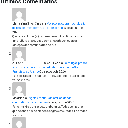
Últimos Comentários
Maria Yara Silva Diniz
em
Moradores cobram conclusão
de recapeamento em rua do Rio Corrente
5 de agosto de
2026
Querido(a) Editor(a) Estou escrevendo está carta como
uma leitora preocupada com a reportagen sobre a
situação dos comunitários da rua…
ALEXANDRE RODRIGUES DA SILVA
em
Instituição propõe
novo traçado para Transnordestina conectando São
Francisco ao Araripe
5 de agosto de 2026
Fale do traçado de salgueiro até Suape.e por qual cidade
vai passar???
Ricardo
em
Esgotos continuam atormentando
comunitários petrolinenses
5 de agosto de 2026
Petrolina virou um esgoto ambulante. Todos os lugares
que se anda nessa cidade é esgoto estourado e nas redes
sociais…