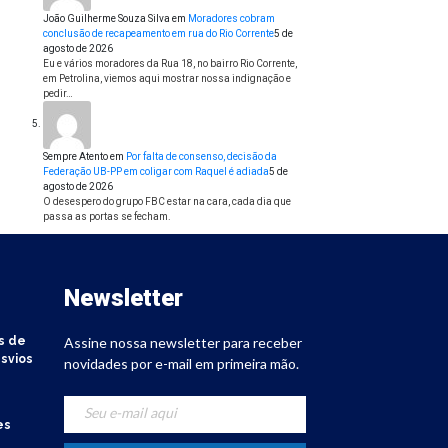
João Guilherme Souza Silva
em
Moradores cobram
conclusão de recapeamento em rua do Rio Corrente
5 de
agosto de 2026
Eu e vários moradores da Rua 18, no bairro Rio Corrente,
em Petrolina, viemos aqui mostrar nossa indignação e
pedir…
Sempre Atento
em
Por falta de consenso, decisão da
Federação UB-PP em coligar com Raquel é adiada
5 de
agosto de 2026
O desespero do grupo FBC estar na cara, cada dia que
passa as portas se fecham.
Newsletter
s de
Assine nossa newsletter para receber
svios
novidades por e-mail em primeira mão.
es