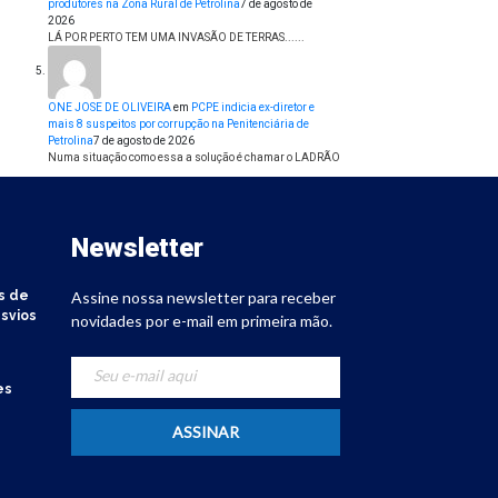
produtores na Zona Rural de Petrolina
7 de agosto de
2026
LÁ POR PERTO TEM UMA INVASÃO DE TERRAS......
ONE JOSE DE OLIVEIRA
em
PCPE indicia ex-diretor e
mais 8 suspeitos por corrupção na Penitenciária de
Petrolina
7 de agosto de 2026
Numa situação como essa a solução é chamar o LADRÃO
Newsletter
s de
Assine nossa newsletter para receber
svios
novidades por e-mail em primeira mão.
es