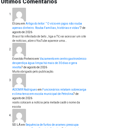
Últimos Comentários
Elizeu
em
Artigo do leitor: ” O vício em jogos não rouba
apenas dinheiro. Rouba Famílias, histórias e vidas”
7 de
agosto de 2026
Brasil tá infestado de bets , liga a TV, vai acessar um site
de notícias, abre o YouTube aparece uma…
Eronildo Pinheiro
em
Vazamento em centro gastronômico
desperdiça água limpa há mais de 30 dias e gera
revolta
7 de agosto de 2026
Muito obrigado pelo publicação.
ADEMIR Rodrigues
em
Funcionários relatam sobrecarga
e clima tenso em escola municipal de Petrolina
7 de
agosto de 2026
vocês colocam a notícia pela metade cadê o nome da
escola
SEI LÁ
em
Sequência de furtos de arames preocupa