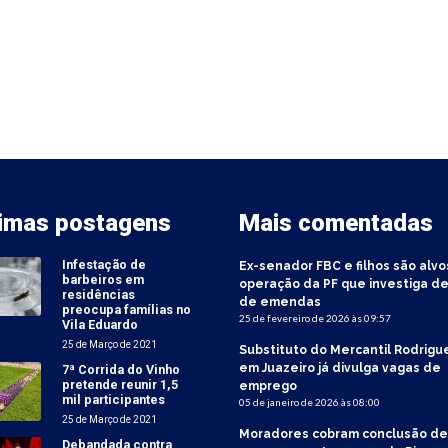
timas postagens
Mais comentadas
Infestação de
Ex-senador FBC e filhos são alvo
barbeiros em
operação da PF que investiga de
residências
de emendas
preocupa famílias no
25 de fevereiro de 2026 às 09:57
Vila Eduardo
25 de Março de 2021
Substituto do Mercantil Rodrigu
em Juazeiro já divulga vagas de
7ª Corrida do Vinho
pretende reunir 1,5
emprego
mil participantes
05 de janeiro de 2026 às 08:00
25 de Março de 2021
Moradores cobram conclusão de
Debandada contra