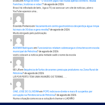
Elizeu
em
Artigo do leitor: ” O vício em jogos não rouba apenas dinheiro. Rouba
Famílias, histórias e vidas”
7 de agosto de 2026
Brasil tá infestado de bets , liga a TV, vai acessar um site de notícias, abre o
YouTube aparece uma…
Eronildo Pinheiro
em
Vazamento em centro gastronômico desperdiça água limpa
há mais de 30 dias e gera revolta
7 de agosto de 2026
Muito obrigado pelo publicação.
ADEMIR Rodrigues
em
Funcionários relatam sobrecarga e clima tenso em escola
municipal de Petrolina
7 de agosto de 2026
vocês colocam a notícia pela metade cadê o nome da escola
SEI LÁ
em
Sequência de furtos de arames preocupa produtores na Zona Rural de
Petrolina
7 de agosto de 2026
LÁ POR PERTO TEM UMA INVASÃO DE TERRAS......
ONE JOSE DE OLIVEIRA
em
PCPE indicia ex-diretor e mais 8 suspeitos por
corrupção na Penitenciária de Petrolina
7 de agosto de 2026
Numa situação como essa a solução é chamar o LADRÃO