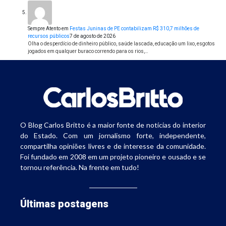
Sempre Atento
em
Festas Juninas de PE contabilizam R$ 310,7 milhões de
recursos públicos
7 de agosto de 2026
Olha o desperdício de dinheiro público, saúde lascada, educação um lixo, esgotos
jogados em qualquer buraco correndo para os rios,…
O Blog Carlos Britto é a maior fonte de notícias do interior
do Estado. Com um jornalismo forte, independente,
compartilha opiniões livres e de interesse da comunidade.
Foi fundado em 2008 em um projeto pioneiro e ousado e se
tornou referência. Na frente em tudo!
Últimas postagens