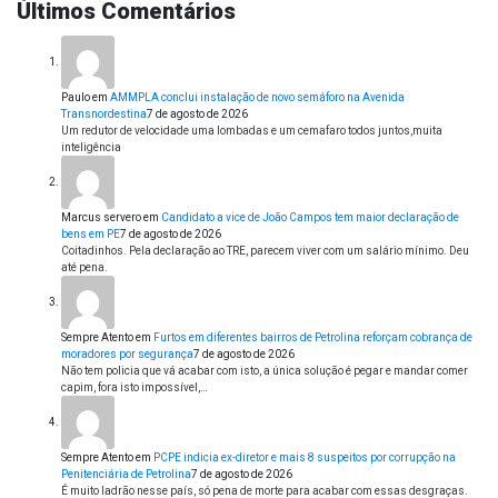
Últimos Comentários
Paulo
em
AMMPLA conclui instalação de novo semáforo na Avenida
Transnordestina
7 de agosto de 2026
Um redutor de velocidade uma lombadas e um cemafaro todos juntos,muita
inteligência
Marcus servero
em
Candidato a vice de João Campos tem maior declaração de
bens em PE
7 de agosto de 2026
Coitadinhos. Pela declaração ao TRE, parecem viver com um salário mínimo. Deu
até pena.
Sempre Atento
em
Furtos em diferentes bairros de Petrolina reforçam cobrança de
moradores por segurança
7 de agosto de 2026
Não tem policia que vá acabar com isto, a única solução é pegar e mandar comer
capim, fora isto impossível,…
Sempre Atento
em
PCPE indicia ex-diretor e mais 8 suspeitos por corrupção na
Penitenciária de Petrolina
7 de agosto de 2026
É muito ladrão nesse país, só pena de morte para acabar com essas desgraças.