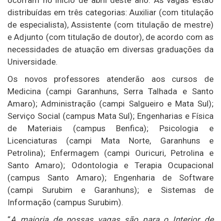
ocorram no início de abril deste ano. As vagas estão
distribuídas em três categorias: Auxiliar (com titulação
de especialista), Assistente (com titulação de mestre)
e Adjunto (com titulação de doutor), de acordo com as
necessidades de atuação em diversas graduações da
Universidade.
Os novos professores atenderão aos cursos de
Medicina (campi Garanhuns, Serra Talhada e Santo
Amaro); Administração (campi Salgueiro e Mata Sul);
Serviço Social (campus Mata Sul); Engenharias e Física
de Materiais (campus Benfica); Psicologia e
Licenciaturas (campi Mata Norte, Garanhuns e
Petrolina); Enfermagem (campi Ouricuri, Petrolina e
Santo Amaro); Odontologia e Terapia Ocupacional
(campus Santo Amaro); Engenharia de Software
(campi Surubim e Garanhuns); e Sistemas de
Informação (campus Surubim).
“
A maioria de nossas vagas são para o Interior de