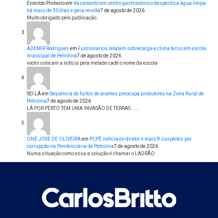
Eronildo Pinheiro
em
Vazamento em centro gastronômico desperdiça água limpa
há mais de 30 dias e gera revolta
7 de agosto de 2026
Muito obrigado pelo publicação.
ADEMIR Rodrigues
em
Funcionários relatam sobrecarga e clima tenso em escola
municipal de Petrolina
7 de agosto de 2026
vocês colocam a notícia pela metade cadê o nome da escola
SEI LÁ
em
Sequência de furtos de arames preocupa produtores na Zona Rural de
Petrolina
7 de agosto de 2026
LÁ POR PERTO TEM UMA INVASÃO DE TERRAS......
ONE JOSE DE OLIVEIRA
em
PCPE indicia ex-diretor e mais 8 suspeitos por
corrupção na Penitenciária de Petrolina
7 de agosto de 2026
Numa situação como essa a solução é chamar o LADRÃO