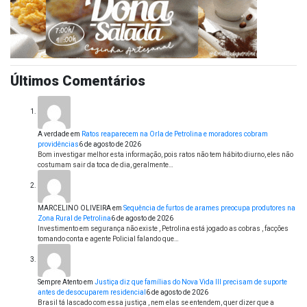
Últimos Comentários
A verdade
em
Ratos reaparecem na Orla de Petrolina e moradores cobram
providências
6 de agosto de 2026
Bom investigar melhor esta informação, pois ratos não tem hábito diurno, eles não
costumam sair da toca de dia, geralmente…
MARCELINO OLIVEIRA
em
Sequência de furtos de arames preocupa produtores na
Zona Rural de Petrolina
6 de agosto de 2026
Investimento em segurança não existe , Petrolina está jogado as cobras , facções
tomando conta e agente Policial falando que…
Sempre Atento
em
Justiça diz que famílias do Nova Vida III precisam de suporte
antes de desocuparem residencial
6 de agosto de 2026
Brasil tá lascado com essa justiça , nem elas se entendem, quer dizer que a