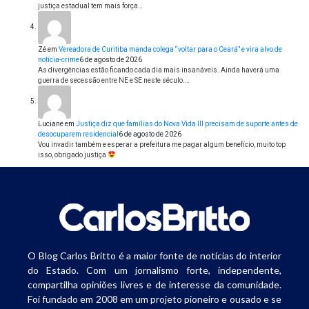
justiça estadual tem mais força…
Zé
em
Vereadora de Curitiba manda colega “voltar para o Ceará” e vira alvo de
notícia-crime
6 de agosto de 2026
As divergências estão ficando cada dia mais insanáveis. Ainda haverá uma
guerra de secessão entre NE e SE neste século.…
Luciane
em
Justiça diz que famílias do Nova Vida III precisam de suporte antes de
desocuparem residencial
6 de agosto de 2026
Vou invadir também e esperar a prefeitura me pagar algum benefício, muito top
isso, obrigado justiça
O Blog Carlos Britto é a maior fonte de notícias do interior
do Estado. Com um jornalismo forte, independente,
compartilha opiniões livres e de interesse da comunidade.
Foi fundado em 2008 em um projeto pioneiro e ousado e se