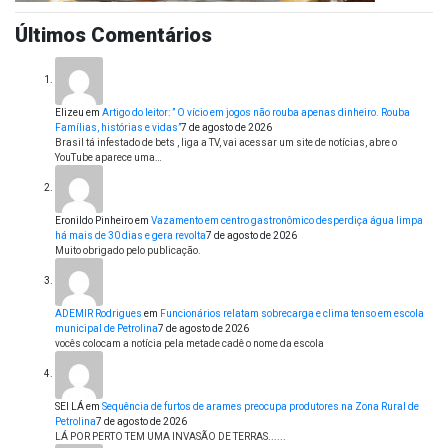
Últimos Comentários
Elizeu
em
Artigo do leitor: ” O vício em jogos não rouba apenas dinheiro. Rouba
Famílias, histórias e vidas”
7 de agosto de 2026
Brasil tá infestado de bets , liga a TV, vai acessar um site de notícias, abre o
YouTube aparece uma…
Eronildo Pinheiro
em
Vazamento em centro gastronômico desperdiça água limpa
há mais de 30 dias e gera revolta
7 de agosto de 2026
Muito obrigado pelo publicação.
ADEMIR Rodrigues
em
Funcionários relatam sobrecarga e clima tenso em escola
municipal de Petrolina
7 de agosto de 2026
vocês colocam a notícia pela metade cadê o nome da escola
SEI LÁ
em
Sequência de furtos de arames preocupa produtores na Zona Rural de
Petrolina
7 de agosto de 2026
LÁ POR PERTO TEM UMA INVASÃO DE TERRAS......