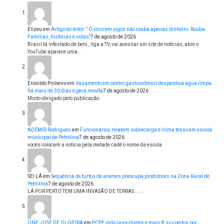
Elizeu
em
Artigo do leitor: ” O vício em jogos não rouba apenas dinheiro. Rouba
Famílias, histórias e vidas”
7 de agosto de 2026
Brasil tá infestado de bets , liga a TV, vai acessar um site de notícias, abre o
YouTube aparece uma…
Eronildo Pinheiro
em
Vazamento em centro gastronômico desperdiça água limpa
há mais de 30 dias e gera revolta
7 de agosto de 2026
Muito obrigado pelo publicação.
ADEMIR Rodrigues
em
Funcionários relatam sobrecarga e clima tenso em escola
municipal de Petrolina
7 de agosto de 2026
vocês colocam a notícia pela metade cadê o nome da escola
SEI LÁ
em
Sequência de furtos de arames preocupa produtores na Zona Rural de
Petrolina
7 de agosto de 2026
LÁ POR PERTO TEM UMA INVASÃO DE TERRAS......
ONE JOSE DE OLIVEIRA
em
PCPE indicia ex-diretor e mais 8 suspeitos por