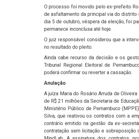
O processo foi movido pelo ex-prefeito 
de asfaltamento da principal via do distrito
dia 5 de outubro, véspera da eleição, foi p
permanece inconclusa até hoje.
O juiz responsável considerou que a interve
no resultado do pleito.
Ainda cabe recurso da decisão e os gest
Tribunal Regional Eleitoral de Pernambu
poderá confirmar ou reverter a cassação.
Anulação
A juíza Maria do Rosário Arruda de Olivei
de R$ 21 milhões da Secretaria de Educaçã
Ministério Público de Pernambuco (MPPE) e
Silva, que reativou os contratos com a e
contrário emitido na gestão da ex-secretá
contratação sem licitação e sobreposição 
MindLab. A assinatura dos contratos, no