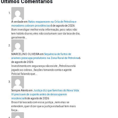
Últimos Comentários
A verdade
em
Ratos reaparecem na Orla de Petrolina e
moradores cobram providências
6 de agosto de 2026
Bom investigar melhor esta informação, pois ratos não
tem hábito diurno, eles não costumam sair da toca de dia,
geralmente…
MARCELINO OLIVEIRA
em
Sequência de furtos de
arames preocupa produtores na Zona Rural de Petrolina
6
de agosto de 2026
Investimento em segurança não existe , Petrolina está
jogado as cobras , facções tomando conta e agente
Policial falando que…
Sempre Atento
em
Justiça diz que famílias do Nova Vida
III precisam de suporte antes de desocuparem
residencial
6 de agosto de 2026
Brasil tá lascado com essa justiça , nem elas se
entendem, quer dizer que a justiça estadual tem mais
força…