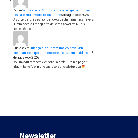
Zé
em
Vereadora de Curitiba manda colega “voltar para o
Ceará” e vira alvo de notícia-crime
6 de agosto de 2026
As divergências estão ficando cada dia mais insanáveis.
Ainda haverá uma guerra de secessão entre NE e SE
neste século.…
Luciane
em
Justiça diz que famílias do Nova Vida III
precisam de suporte antes de desocuparem residencial
6
de agosto de 2026
Vou invadir também e esperar a prefeitura me pagar
algum benefício, muito top isso, obrigado justiça
Newsletter