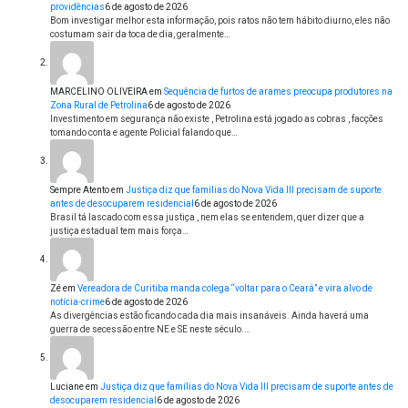
providências
6 de agosto de 2026
Bom investigar melhor esta informação, pois ratos não tem hábito diurno, eles não
costumam sair da toca de dia, geralmente…
MARCELINO OLIVEIRA
em
Sequência de furtos de arames preocupa produtores na
Zona Rural de Petrolina
6 de agosto de 2026
Investimento em segurança não existe , Petrolina está jogado as cobras , facções
tomando conta e agente Policial falando que…
Sempre Atento
em
Justiça diz que famílias do Nova Vida III precisam de suporte
antes de desocuparem residencial
6 de agosto de 2026
Brasil tá lascado com essa justiça , nem elas se entendem, quer dizer que a
justiça estadual tem mais força…
Zé
em
Vereadora de Curitiba manda colega “voltar para o Ceará” e vira alvo de
notícia-crime
6 de agosto de 2026
As divergências estão ficando cada dia mais insanáveis. Ainda haverá uma
guerra de secessão entre NE e SE neste século.…
Luciane
em
Justiça diz que famílias do Nova Vida III precisam de suporte antes de
desocuparem residencial
6 de agosto de 2026