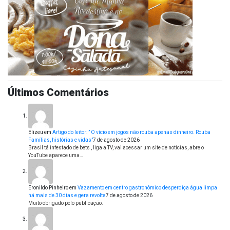
Últimos Comentários
Elizeu
em
Artigo do leitor: ” O vício em jogos não rouba apenas dinheiro. Rouba
Famílias, histórias e vidas”
7 de agosto de 2026
Brasil tá infestado de bets , liga a TV, vai acessar um site de notícias, abre o
YouTube aparece uma…
Eronildo Pinheiro
em
Vazamento em centro gastronômico desperdiça água limpa
há mais de 30 dias e gera revolta
7 de agosto de 2026
Muito obrigado pelo publicação.