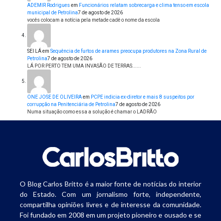
ADEMIR Rodrigues
em
Funcionários relatam sobrecarga e clima tenso em escola
municipal de Petrolina
7 de agosto de 2026
vocês colocam a notícia pela metade cadê o nome da escola
SEI LÁ
em
Sequência de furtos de arames preocupa produtores na Zona Rural de
Petrolina
7 de agosto de 2026
LÁ POR PERTO TEM UMA INVASÃO DE TERRAS......
ONE JOSE DE OLIVEIRA
em
PCPE indicia ex-diretor e mais 8 suspeitos por
corrupção na Penitenciária de Petrolina
7 de agosto de 2026
Numa situação como essa a solução é chamar o LADRÃO
O Blog Carlos Britto é a maior fonte de notícias do interior
do Estado. Com um jornalismo forte, independente,
compartilha opiniões livres e de interesse da comunidade.
Foi fundado em 2008 em um projeto pioneiro e ousado e se