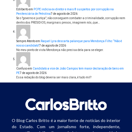
Edilberto
em
PCPE indicia ex-diretor e mais 8 suspeitos por corrupção na
Penitenciária de Petrolina
7 de agosto de 2026
Se o "governo e justiça", não conseguem combater a criminalidade, corrupção nem
dentro dos PRESIDIOS, marginais presos, imaginem nós, que…
Sempre Atento
em
Raquel Lyra descarta palanque para Mendonça Filho: “Não é
nosso candidato”
7 de agosto de 2026
No meu ponto de vista Mendonça não precisa dela para se eleger.
Confuso
em
Candidato a vice de João Campos tem maior declaração de bens em
PE
7 de agosto de 2026
Essa redação do blog deveria ser mais clara, é tudo mil?
O Blog Carlos Britto é a maior fonte de notícias do interior
do Estado. Com um jornalismo forte, independente,