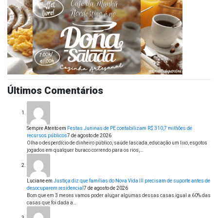
Últimos Comentários
Sempre Atento
em
Festas Juninas de PE contabilizam R$ 310,7 milhões de
recursos públicos
7 de agosto de 2026
Olha o desperdício de dinheiro público, saúde lascada, educação um lixo, esgotos
jogados em qualquer buraco correndo para os rios,…
Luciane
em
Justiça diz que famílias do Nova Vida III precisam de suporte antes de
desocuparem residencial
7 de agosto de 2026
Bom que em 3 meses vamos poder alugar algumas dessas casas igual a 60% das
casas que foi dada a…