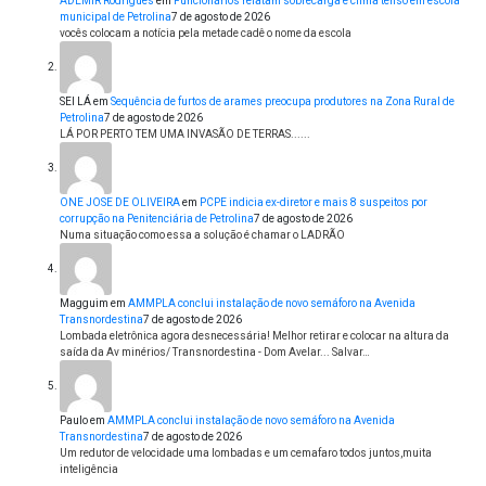
ADEMIR Rodrigues
em
Funcionários relatam sobrecarga e clima tenso em escola
municipal de Petrolina
7 de agosto de 2026
vocês colocam a notícia pela metade cadê o nome da escola
SEI LÁ
em
Sequência de furtos de arames preocupa produtores na Zona Rural de
Petrolina
7 de agosto de 2026
LÁ POR PERTO TEM UMA INVASÃO DE TERRAS......
ONE JOSE DE OLIVEIRA
em
PCPE indicia ex-diretor e mais 8 suspeitos por
corrupção na Penitenciária de Petrolina
7 de agosto de 2026
Numa situação como essa a solução é chamar o LADRÃO
Magguim
em
AMMPLA conclui instalação de novo semáforo na Avenida
Transnordestina
7 de agosto de 2026
Lombada eletrônica agora desnecessária! Melhor retirar e colocar na altura da
saída da Av minérios/ Transnordestina - Dom Avelar... Salvar…
Paulo
em
AMMPLA conclui instalação de novo semáforo na Avenida
Transnordestina
7 de agosto de 2026
Um redutor de velocidade uma lombadas e um cemafaro todos juntos,muita
inteligência